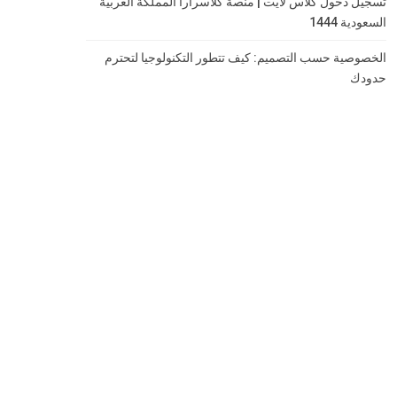
تسجيل دخول كلاس لايت | منصة كلاسرارا المملكة العربية
السعودية 1444
الخصوصية حسب التصميم: كيف تتطور التكنولوجيا لتحترم
حدودك