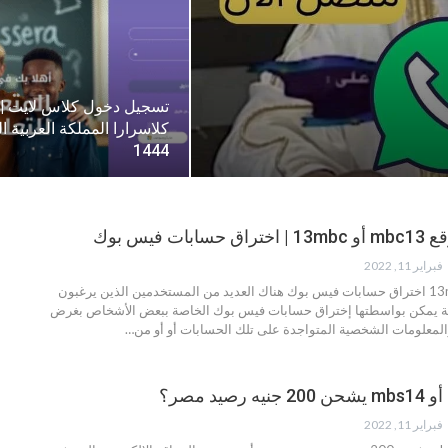
تسجيل دخول كلاس لايت |
كلاسرارا المملكة العربية ا
1444
 فيس بوك
فبراير 11, 2022
حقيقة mbc13 أو 13mbc اختراق حسابات فيس بوك هناك العديد من المستخدمين الذين يرغبون
ة يمكن بواسطتها إختراق حسابات فيس بوك الخاصة ببعض الأشخاص بغرض
والمعلومات الشخصية المتواجدة على تلك الحسابات أو أو من
…
فبراير 11, 2022