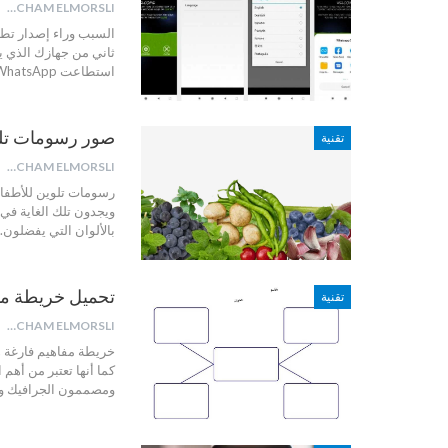
HICHAM ELMORSLI
ثاني من جهازك الذي يع
استطاعت WhatsApp التي بها مستخدمين نشطاء كثر حول العالم تقدر بمليار
صور رسومات تلوين للأطفال،+250
تقنية
HICHAM ELMORSLI
رسومات تلوين للأطفال 
ويجدون تلك الغاية في 
بالألوان التي يفضلون.
تحميل خريطة مفاهيم فارغة 
تقنية
HICHAM ELMORSLI
خريطة مفاهيم فارغة ه
كما أنها تعتبر من أهم
ومصممون الجرافيك وا