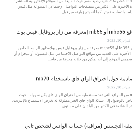
حقيقة mbc14 أو mbs14 شحن 200 جنيه رصيد مصر حيث أنه يعد من المواقع الإلكترونية المنتشرة
ة الأخيرة على الكثير من متصفحات التواصل الإجتماعي المتنوعة مثل فيس
م، واتساب، تويتر، كما أنه يتم زيارته من قبل
…
ل فيس بوك
فبراير 10, 2022
حقيقة موقع mbc55 أو MB55 أو mapc55 معرفة من زار بروفايل فيس بوك،ظهر الرابط الخاص
 الأخيرة على العديد من مواقع التواصل الاجتماعي مثل فيسبوك أو تليجرام أو
ممي الموقع إلى أنه يمكن من خلاله معرفة من قام
…
فبراير 10, 2022
موقع mbc70 أو mb70 من المواقع التي تعد مستعمليه من اختراق الواي فاي بكل سهولة ، حيث
ص بالوصول إلى شبكة الواي فاي الغير مملوكة له بغرض الاستمتاع بالإنترنت،
هر الشائعة في الكثير من البلدان على مستوى
…