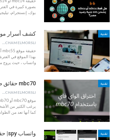
بصورة كبيرة في الفتر
بوك، إنستجرام، تيليجرا
كشف أسرار موقع mbc55 أو mb55 |معرفة من زار بروفاي
تقنية
HICHAM ELMORSLI
بهذا الموقع في الفترة
واتساب ، حيث يروج مص
mbc70 حقائق صادمة حول اختراق الواي فاي باستخدام mb70
تقنية
HICHAM ELMORSLI
يرغب الكثير من الأشخا
كما أنها تعد من الظوا
واتساب spy| حقيقة التجسس (مراقبة) حساب الواتس لشخص ثاني
تقنية