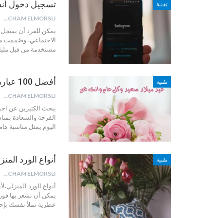
تسجيل دخول انست
تقنية
HICHAM ELMORSLI
يمكن للفرد أن يسجل د
الاجتماعي، وصُممت من
مستخدمة من قبل ملي
أفضل 100 عبارة عيد ميلاد سعيد للاحتفال مع من تحب
تقنية
HICHAM ELMORSLI
يبحث الكثيرين عن اجمل
الفرحة والسعادة بمنا
اليوم يمثل مناسبة ها
أنواع الورد المن
تقنية
HICHAM ELMORSLI
أنواع الورد المنزلي،ل
يمكن أن تشعر بها فور
عطرية تملأ نفسك بإحس