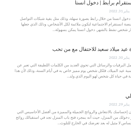
قرام برابط | دخول انستا
يناير 31, 2022
خول انستا من خلال رابط بصورة سهلة، وذلك مثل بقية شبكات التواصل
صة انستقرام الاجتماعية لتكون ملائمة لكل الأشخاص، وذلك الذي جعلها
ار شخص نشط بالشهر.
دخول انستا
يمكن بسهولة
…
يناير 30, 2022
 البرقيات والرسائل التي تحوي العديد من الكلمات اللطيفة التي تعبر عن
سبة عيد الميلاد، فلكل شخص يوم مميز خاص به في أيام السنة، وذلك لأن هذا
مة في حياة كل شخص لهو اليوم الذي ولد
…
زلي
يناير 29, 2022
أن إحساسك بالانتعاش والروائح الجميلة والمميزة من أفضل الأحاسيس التي
 دخولك من المنزل، حيث أنه بمجرد فتح باب المنزل تجد في استقبالك روائح
اس لا مثيل له بعد تعرضك في الخارج للتلوث
…