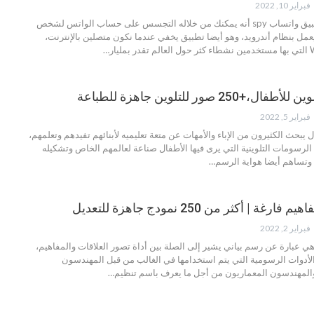
فبراير 10, 2022
السبب وراء إصدار تطبيق واتساب spy أنه يمكنك من خلاله التجسس على حساب الواتس لشخص
مل بنظام أندرويد، وهو أيضا تطبيق يخفي عندما نكون متصلين بالإنترنت،
…
 صور للتلوين جاهزة للطباعة
فبراير 5, 2022
يبحث الكثيرون من الإباء والأمهات عن متعة تعليميه لأبنائهم تفيدهم وتعلمهم،
الرسومات التلوينية التي يرى فيها الأطفال صناعة لعالمهم الخاص وتشكيله
وتساهم أيضا هواية الرسم
…
| أكثر من 250 نمودج جاهزة للتعديل
فبراير 2, 2022
ي عبارة عن رسم بياني يشير إلى الصلة بين أداة تصور العلاقات والمفاهيم،
 الأدوات الرسومية التي يتم استخدامها في الغالب من قبل المهندسون
لمهندسون المعماريون من أجل ما يعرف باسم تنظيم
…