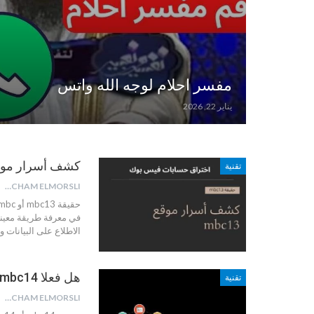
مفسر احلام لوجه الله واتس
يناير 22, 2026
كشف أسرار موقع mbc13 أو 13mbc | اختراق حسابات
تقنية
HICHAM ELMORSLI
في معرفة طريقة معين
الاطلاع على البيانات 
هل فعلا mbc14 أو mbs14 يشحن 200 جنيه رصيد مصر؟
تقنية
HICHAM ELMORSLI