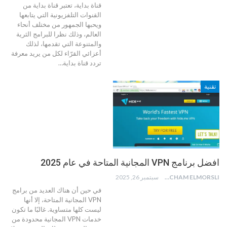
قناة بداية، تعتبر قناة بداية من
القنوات التلفزيونية التي يتابعها
ويحبها الجمهور من مختلف أنحاء
العالم، وذلك نظرا للبرامج الثرية
والمتنوعة التي تقدمها، لذلك
أعزائي القرّاء لكل من يريد معرفة
تردد قناة بداية
…
تقنية
افضل برنامج VPN المجانية المتاحة في عام 2025
HICHAM ELMORSLI
سبتمبر 26, 2025
في حين أن هناك العديد من برامج
VPN المجانية المتاحة، إلا أنها
ليست كلها متساوية. غالبًا ما تكون
خدمات VPN المجانية محدودة من