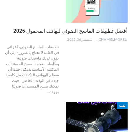
أفضل تطبيقات الماسح الضوئي للهاتف المحمول 2025
HICHAM ELMORSLI
سبتمبر 26, 2025
تطبيقات الماسح الضوئي، أعزائي
في العادة لا تحتاج بالضرورة إلى أن
يكون لديك ماسحات ضوئية
وطابعات ضخمة لمسح المستندات
المكتبية الأساسيةلديكم، حيث أن
معظم الهواتف الذكية تحمل كاميرا
جيدة في الوقت الحاضر ، حيث
يمكنك مسح المستندات ضوئيًا
بجودة
…
تقنية