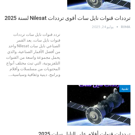
ترددات قنوات نايل سات أقوى ترددات Nilesat لسنة 2025
RIMA
يوليو 24, 2025
تردد قنوات نايل سات
ترددات
قنوات نايل سات، يعد القمر
الصناعي نايل سات Nilesat واحد
من أفضل الأقمار الصناعية، والذي
يحمل مجموعة واسعة من القنوات
التلفزيونية، التي تبث مختلف أنواع
المحتويات من مسلسلات وأفلام
وبرامج، دينية وثقافية وسياسية،
…
تقنية
ترددات قنوات أفلام على النايل سات 2025