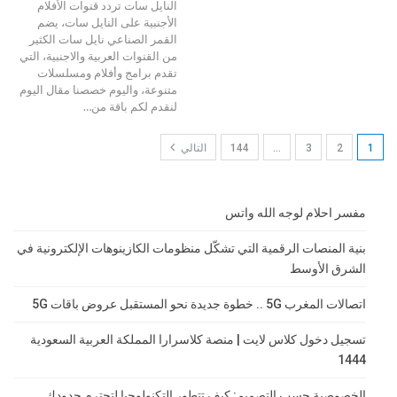
النايل سات
تردد قنوات الأفلام
الأجنبية على النايل سات، يضم
القمر الصناعي نايل سات الكثير
من القنوات العربية والاجنبية، التي
تقدم برامج وأفلام ومسلسلات
متنوعة، واليوم خصصنا مقال اليوم
لنقدم لكم باقة من
…
1
2
3
…
144
التالي
مفسر احلام لوجه الله واتس
بنية المنصات الرقمية التي تشكّل منظومات الكازينوهات الإلكترونية في
الشرق الأوسط
اتصالات المغرب 5G .. خطوة جديدة نحو المستقبل عروض باقات 5G
تسجيل دخول كلاس لايت | منصة كلاسرارا المملكة العربية السعودية
1444
الخصوصية حسب التصميم: كيف تتطور التكنولوجيا لتحترم حدودك