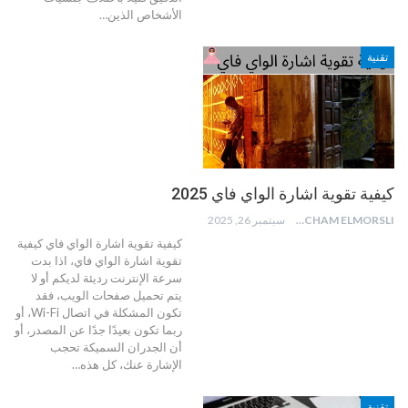
الأشخاص الذين
…
تقنية
كيفية تقوية اشارة الواي فاي 2025
HICHAM ELMORSLI
سبتمبر 26, 2025
كيفية تقوية اشارة الواي فاي
كيفية
تقوية اشارة الواي فاي، اذا بدت
سرعة الإنترنت رديئة لديكم أو لا
يتم تحميل صفحات الويب، فقد
تكون المشكلة في اتصال Wi-Fi، أو
ربما تكون بعيدًا جدًا عن المصدر، أو
أن الجدران السميكة تحجب
الإشارة عنك، كل هذه
…
تقنية