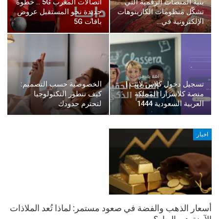
بنية المنصات الرقمية التي
اتصالات المغرب 5G .. خطوة
تشكّل منظومات الكازينوهات
جديدة نحو المستقبل عروض
الإلكترونية في…
باقات 5G
تسجيل دخول كلاس لايت |
الخصوصية حسب التصميم:
منصة كلاسرارا المملكة
كيف تتطور التكنولوجيا
العربية السعودية 1444
لتحترم حدودك
اخبار
أسعار الذهب والفضة في صعود مستمر: لماذا تُعد الملاذات