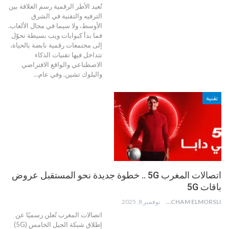
تُعيد الأطر الرقمية رسم العلاقة بين
الترفيه والتقنية في الشرق
الأوسط، ولا سيما في مجال الألعاب.
فما بدأ كبوابات ويب بسيطة تحوّل
إلى مجتمعات رقمية نابضة بالحياة،
تتداخل فيها تقنيات الذكاء
الاصطناعي والواقع الافتراضي
والبلوك تشين. وفي عام
…
تقنية
اتصالات المغرب 5G .. خطوة جديدة نحو المستقبل عروض
باقات 5G
HICHAM ELMORSLI
نوفمبر 8, 2025
اتصالات المغرب تُعلن رسميًا عن
إطلاق شبكة الجيل الخامس (5G)