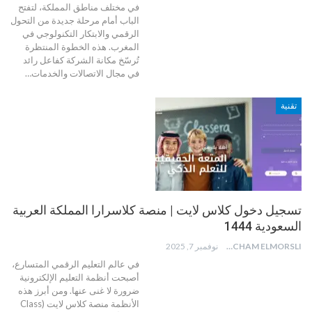
في مختلف مناطق المملكة، لتفتح
الباب أمام مرحلة جديدة من التحول
الرقمي والابتكار التكنولوجي في
المغرب. هذه الخطوة المنتظرة
تُرسّخ مكانة الشركة كفاعل رائد
في مجال الاتصالات والخدمات
…
تقنية
تسجيل دخول كلاس لايت | منصة كلاسرارا المملكة العربية
السعودية 1444
HICHAM ELMORSLI
نوفمبر 7, 2025
في عالم التعليم الرقمي المتسارع،
أصبحت أنظمة التعليم الإلكترونية
ضرورة لا غنى عنها. ومن أبرز هذه
الأنظمة منصة كلاس لايت (Class