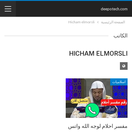
deepotech.com
الصفحة الرئيسية
Hicham elmorsli
الكاتب
HICHAM ELMORSLI
اسلاميات
مفسر احلام لوجه الله واتس