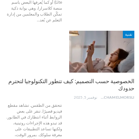
Lite) أو كما يُعرفها البعض باسم
منصة كلاسرارا، وهي بوابة ذكية
تمكّن الطلاب والمعلمين من إدارة
التعلم عن بُعد
…
تقنية
الخصوصية حسب التصميم: كيف تتطور التكنولوجيا لتحترم
حدودك
HICHAM ELMORSLI
نوفمبر 5, 2025
تتحقق من الطقس. تشاهد مقطع
فيديو قصيرًا. تنقر على بعض
الروابط أثناء انتظارك في الطابور.
قد تبدو هذه الإجراءات روتينية،
ولكنها تساعد التطبيقات على
معرفة سلوكك. بمرور الوقت،