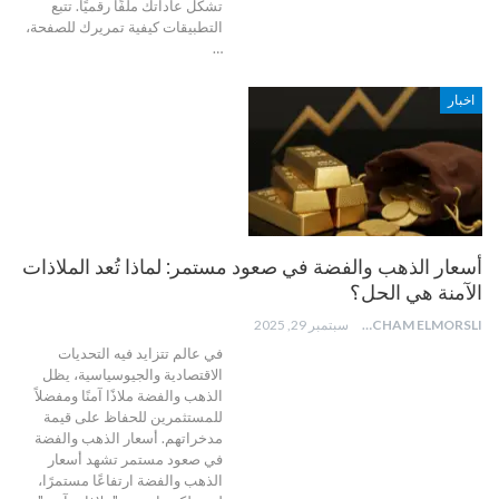
تشكل عاداتك ملفًا رقميًا.
تتبع
التطبيقات كيفية تمريرك للصفحة،
…
اخبار
أسعار الذهب والفضة في صعود مستمر: لماذا تُعد الملاذات
الآمنة هي الحل؟
HICHAM ELMORSLI
سبتمبر 29, 2025
في عالم تتزايد فيه التحديات
الاقتصادية والجيوسياسية، يظل
الذهب والفضة ملاذًا آمنًا ومفضلاً
للمستثمرين للحفاظ على قيمة
مدخراتهم.
أسعار الذهب والفضة
في صعود مستمر
تشهد أسعار
الذهب والفضة ارتفاعًا مستمرًا،