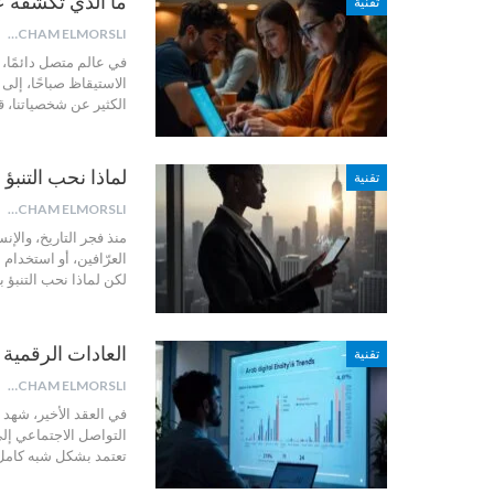
ما الذي تكشفه عا
تقنية
HICHAM ELMORSLI
في عالم متصل دائمًا، أ
الاستيقاظ صباحًا، إلى
الكثير عن شخصياتنا، قي
لماذا نحب التنبؤ
تقنية
HICHAM ELMORSLI
منذ فجر التاريخ، والإ
العرّافين، أو استخدام ا
لكن لماذا نحب التنبؤ 
العادات الرقمية 
تقنية
HICHAM ELMORSLI
في العقد الأخير، شهد ا
التواصل الاجتماعي إلى 
تعتمد بشكل شبه كامل ع