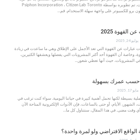
المعلومات عبر الإنترنت. تم تطويره بواسطة Psiphon Incorporation ، Citizen Lab Toronto
…
القهوة 2025
يوليو 24, 2025
ت عبارات عن القهوة التي تعد الأجمل على الإطلاق وهي ما ساعدت في زيادة
، وخاصة أن القهوة أحد أكثر المشروبات التي يفضلها ويعشقها الكثيرين،
قي المشروبات، حيث أنها تعطي شعور
…
احسب عمرك بسهولة
مايو 17, 2025
ية بسيطة لكنها تحمل أهمية كبيرة في حياتنا اليومية. سواء كنت ترغب في
الشهور، الأيام، أو حتى بالساعات، فإن الأدوات الإلكترونية المتاحة الآن
ي وقت مضى. في هذا المقال، سنتناول كل ما
…
 الواقع الافتراضي ولو لمرة واحدة؟