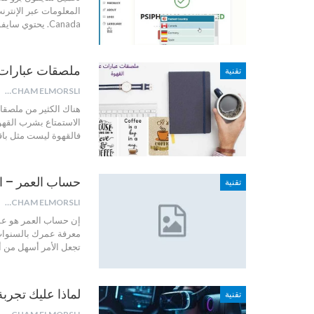
Canada. يحتوي سايفون برو للكمبيوتر على واجهة سهلة الاستخدام. قم
ملصقات عبارات عن 
تقنية
HICHAM ELMORSLI
هناك الكثير من ملصقا
الاستمتاع بشرب القهوة
فالقهوة ليست مثل با
حساب العمر – 
تقنية
HICHAM ELMORSLI
إن حساب العمر هو عمل
معرفة عمرك بالسنوات، 
تجعل الأمر أسهل من أ
لماذا عليك تجربة
تقنية