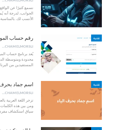
HICHAM ELMORSLI
نسمع كثيرًا عن الواقع ا
الجوانب، لدرجة أنه يُم
الأنسب لك.
بالمناسبة،
رقم حساب المواطن
تقنية
HICHAM ELMORSLI
يُعد برنامج حساب الم
محدودة ومتوسطة الدخل،
المستفيدين من البرنا
اسم جماد بحرف ا
تقنية
HICHAM ELMORSLI
تزخر اللغة العربية با
ومن بين هذه الكلمات ما
سياق استكشاف مفردات