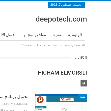
الجمعة, أغسطس 7, 2026
deepotech.com
الرئيسية
تقنية
مواقع ينصح بها
أفضل الأل
الصفحة الرئيسية
Hicham elmorsli
صفحة 2
الكاتب
HICHAM ELMORSLI
تحميل برنامج سايف
تقنية
HICHAM ELMORSLI
تحميل سايفون برو للك