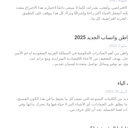
مايو 6, 2025
لافتراضي، ونُعجب بقدراته، لكننا لا نسعى دائمًا لاختباره. هذا الاختراع متعدد
كنه أنيجعل الحياة أكثر راحةً وإشراقًا وثراءً. كل هذا يتوقف على التطبيق
 لتجربة افتراضية، كل ما
…
 واتساب الجديد 2025
مايو 2, 2025
واطن من أهم المبادرات الحكومية في المملكة العربية السعودية لدعم الأسر
 بهدف التخفيف من الأعباء الاقتصادية المتزايدة. ومع تزايد عدد
مج، تم توفير وسائل تواصل متعددة لضمان تقديم
…
لياء
أبريل 30, 2025
لعديد من الكلمات المتنوعة التي تصف كل ما يحيط بنا في هذا الكون الفسيح،
 يطلق على الجمادات، أي الأشياء التي لا حياة فيها ولا تتحرك بذاتها. وفي
 لغتنا الجميلة، نجد أن لكل حرف من
…