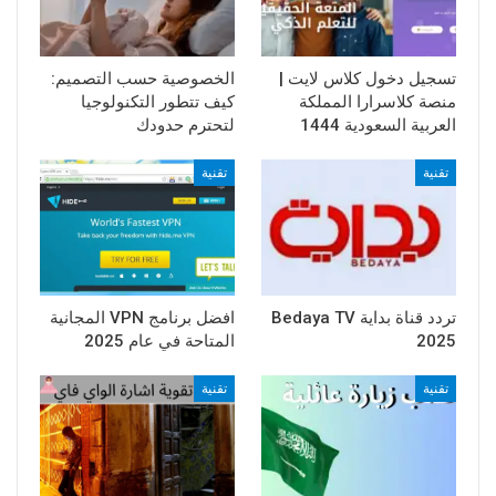
تسجيل دخول كلاس لايت |
الخصوصية حسب التصميم:
منصة كلاسرارا المملكة
كيف تتطور التكنولوجيا
العربية السعودية 1444
لتحترم حدودك
تقنية
تقنية
تردد قناة بداية Bedaya TV
افضل برنامج VPN المجانية
2025
المتاحة في عام 2025
تقنية
تقنية