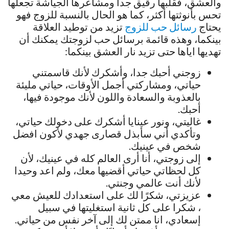
والعشق، فقلبها رقيق جدا ومشاعرها الجياشة تجعلها
تحس بأنوثتها أكثر، كما هو الحال بالنسبة للزوج فهو
يحتاج
رسائل حب للزوج
تزيد من توطيد العلاقة
بينكما، وهذه قائمة برسائل حب لزوجتك يمكنك أن
تهديها اياها حتى تزيد نار العشق بينكما:
زوجني أحبك جدا، وأشكرك لأنك قاسمتني
حياتي، ومشاركتي أجمل الأوقات، حياتي مليئة
بالعذوبة والسعادة واللون لأنك موجودة فيها،
أحبك.
غاليتي، ونور عينايا أشكرك على دخولك حياتي،
وتأكدي أني سأبذل قصارى جهدي لأكون افضل
شخص في عينيك.
إلى زوجتي، أنا أرى العالم كله في عينيك، لأن
كل لحظاتي حياتي أقضيها معك، ولم اعد وحيدا
لأنك أنت عالمي وجنتي.
عزيزتي، شكرًا لك على استعدادك للعيش معي
، شكرا على كل ثانية استغليتها في سبيل
إسعادي، انا ممتن لك إلى آخر نفس من حياتي.