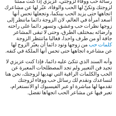
رسالة حب ووفاء لزوجتي، عزيزي إذا كنت ممتنا
لزوجتك وتكنّ لها الحب والوفاء، عبّر لها عن مشاعرك
اتجاهها حتى يزيد الحب بينكما، وتجعلها تحس أنها
أسعد امرأة في العالم، لان الزوجة دائما ماتنظر إلى
زوجها نظرات حب وعشق، وتسهر دائما على راحته
وارضائه بمختلف الطرق، وحتى لا تبقى المشاعر
جافة أو من طرف واحدا، فغالبا ماتنتظر الزوجة
كلمات حب
من زوجها وتود دائما أن يعبّر الزوج لها
عن مشاعره اتجاهها حتى تحس أنها الملكة في كنفه.
وأنه السند الذي تتكئ عليه دائما، فإذا كنت عزيزي لا
تجيد فن التعبير ولم تجد المصطلحات المعبرة عن
الحب والكلمات الراقية التي تهديها لزوجتك، نحن هنا
لنساعدك ونقدم لك رسائل حب ووفاء لزوجتك
تقدمها لها مباشرة او عبر الفيسبوك او الانستغرام،
تعبر فيها عن مشاعر الحب اتجهاها تفضل.