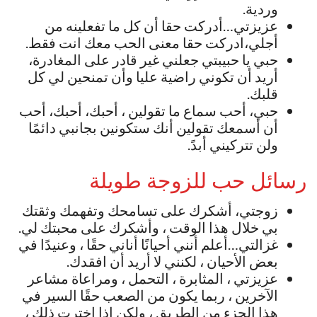
وردية.
عزيزتي…أدركت حقا أن كل ما تفعلينه من
أجلي،ادركت حقا معنى الحب معك انت فقط.
حبي يا حبيبتي جعلني غير قادر على المغادرة،
أريد أن تكوني راضية عليا وأن تمنحين لي كل
قلبك.
حبي، أحب سماع ما تقولين ، أحبك، أحبك، أحب
أن أسمعك تقولين أنك ستكونين بجانبي دائمًا
ولن تتركيني أبدً.
رسائل حب للزوجة طويلة
زوجتي، أشكرك على تسامحك وتفهمك وثقتك
بي خلال هذا الوقت ، وأشكرك على محبتك لي.
غزالتي…أعلم أنني أحيانًا أناني حقًا ، وعنيدًا في
بعض الأحيان ، لكنني لا أريد أن افقدك.
عزيزتي ، المثابرة ، التحمل ، ومراعاة مشاعر
الآخرين ، ربما يكون من الصعب حقًا السير في
هذا الجزء من الطريق ، ولكن إذا اخترت ذلك ،