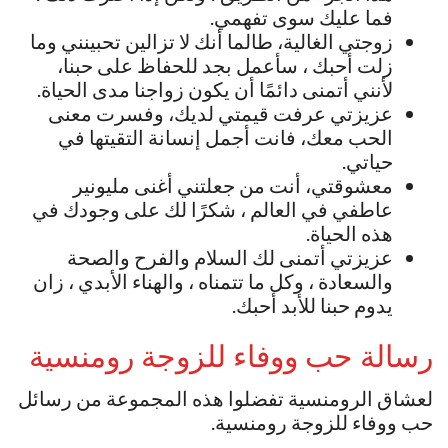
فما عليك سوى تفهمي.
زوجتي الغالية، طالما أنك لا تزالين تحبينني وما
زلت أحبك ، سأعمل بجد للحفاظ على حبنا،
لأنني أتمنى دائمًا أن يكون زواجنا مدى الحياة.
عزيزتي عرفت قيمتي لديك، وفسرت معنى
الحب معك، فانت أجمل إنسانة التقيتها في
حياتي.
معشوقتي، أنت من جعلتني أغنى مليونير
عاطفي في العالم ، شكرًا لك على وجودك في
هذه الحياة.
عزيزتي أتمنى لك السلام والفرح والصحة
والسعادة ، وكل ما تتمناه ، والهناء الأبدي ، زان
يدوم حبنا للأبد أحبك.
رسالة حب ووفاء للزوجة رومنسية
لعشاق الرومنسية تفضلوا هذه المجموعة من رسائل
حب ووفاء للزوجة رومنسية.