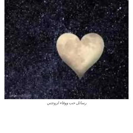
رسائل حب ووفاء لزوجتي