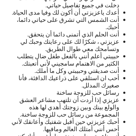
دخلت في جميع تفاصيل حياتي.
أعدك ياعزيزتي أن أكون لك وفيا مدى الحياة.
أنت الشمس التي تشرق على حياتي دائما،
أحبك.
أنت الحلم الذي أتمنى دائما أن يتحقق.
عزيزتي ، شكرًا لك على رعايتك وحبك لي
وتسامحك معي طوال الطريق.
حبيبتي أعلم أنني بالفعل طفل ضال يتطلب
الكثير من الاهتمام سامجيني لأني أتعبتك.
أنت صديقتي وحبيبتي وكل ما أملك.
أحب ان استلقي على ذراعيك الدافئة، فأنا
صغيرك المدلل.
رسائل حب للزوجة ساخنة
عزيزي إذا أردت أن تلتهب مشاعر العشق
والولع بينك وبين زوجتك أهدي لها هذه
المجموعة من رسائل حب للزوجة ساخنة.
أحبك عزيزتي حين أقبل شفتيك وأعانقك لأني
أحس أنني أمتلك العالم ومافيها.
أنت ناعمة جدا، وحنونة جدا، أشعر بأنك كنز