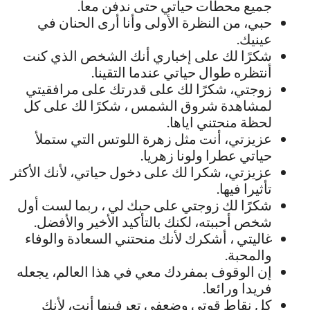
جميع محطات حياتي حتى ندفن معا.
حبي، من النظرة الأولى وأنا أرى الحنان في
عينيك.
شكرًا لك على إخباري أنك الشخص الذي كنت
أنتظره طوال حياتي عندما التقينا.
زوجتي، شكرًا لك على قدرتك على مرافقيتي
لمشاهدة شروق الشمس ، شكرًا لك على كل
لحظة منحتني اياها.
عزيزتي، أنت مثل زهرة اللوتس التي ستملأ
حياتي عطرا ولونا زهريا.
عزيزتي، شكرا لك على دخول حياتي، لأنك الأكثر
تأثيرا فيها.
شكرًا لك زوجتي على حبك لي ، ربما لست أول
شخص أحببته، لكنك بالتأكيد الأخير والأفضل.
غاليتي ، أشكرك لأنك منحتني السعادة والوفاء
والمحبة.
إن الوقوف بمفردك معي في هذا العالم، يجعله
فريدا ورائعا.
كل نقاط قوتي وضعفي تعرفينها أنت، لأنك