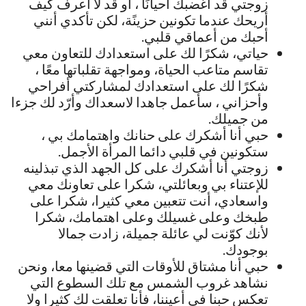
زوجتي قد أغضبك أحيانًا ، أو قد لا أعرف كيف
أريحك عندما تكونين حزينًة، لكن تأكدي أنني
أحبك من أعماقي قلبي.
حياتي، شكرًا لك على استعدادك للتعاون معي
تقاسم متاعب الحياة، ومواجهة تقلباتها معًا ،
شكرًا لك على استعدادك لمشاركتي أفراحي
وأحزاني ، سأعمل جاهدا لاسعداك وأرّد لك جزءا
من جميلك.
حبي أنا أشكرك على حنانك واهتمامك بي ،
ستكونين في قلبي دائما المرأة الأجمل.
زوجتي أنا أشكرك على كل الجهد الذي تبذلينه
للإعتناء بي وبعائلتي، شكرا على تعاونك معي
واسعادي، أنت تتعبين معي كثيرا، شكرا على
طبخك وعلى غسيلك وعلى اهتمامك، شكرا
لأنك كوّنت لي عائلة جميلة، زادت جمالا
بوجودك.
حبي أنا مشتاق للأوقات التي قضينها معا، ونحن
نشاهد غروب الشمس مع تلك السطوع التي
تعكس حبنا في أعيننا، فأنا تعلقت لك كثيرا ولا