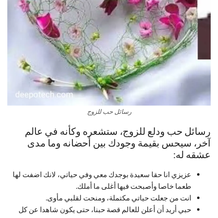
رسائل حب للزوج
رسائل حب ودلع للزوج، ستشعره وكأنه في عالم
آخر، سيحس بقيمة وجودك بين أحضانه وما مدى
عشقه له:
عزيزي انا حقا سعيدة بوجدك معي وفي حياتي، لانك اضفت لها
طعما خاصا وأصبحت فيها أغلى ما أملك.
انت من جعلت حياتي مكتملة، ومنحت لقلبي مأوى.
حبي أريد أن أعلن للعالم قصة حبنا، حتى يكون شاهدا عن كل