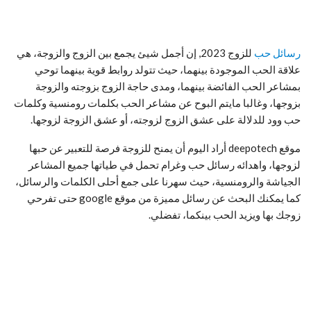
رسائل حب
للزوج 2023, إن أجمل شيئ يجمع بين الزوج والزوجة، هي
علاقة الحب الموجودة بينهما، حيث تتولد روابط قوية بينهما توحي
بمشاعر الحب الفائضة بينهما، ومدى حاجة الزوج بزوجته والزوجة
بزوجها، وغالبا مايتم البوح عن مشاعر الحب بكلمات رومنسية وكلمات
حب وود للدلالة على عشق الزوج لزوجته، أو عشق الزوجة لزوجها.
موقع deepotech أراد اليوم أن يمنح للزوجة فرصة للتعبير عن حبها
لزوجها، واهدائه رسائل حب وغرام تحمل في طياتها جميع المشاعر
الجياشة والرومنسية، حيث سهرنا على جمع أحلى الكلمات والرسائل،
كما يمكنك البحث عن رسائل مميزة من موقع google حتى تفرحي
زوجك بها ويزيد الحب بينكما، تفضلي.