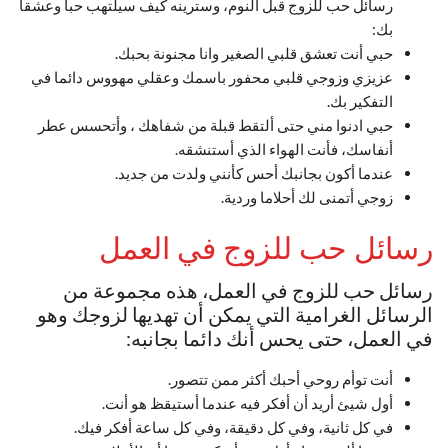
رسائل حب للزوج قبل النوم، وسترينه كيف سيلتهب حبا وعشقا
بك:
حبي أنت تعشق قلبي الصغير وانا مجنونة بحبك.
عزيزي وزوجي قلبي محفور باسمك وعقلي مهووس دائما في
التفكير بك.
حبي ادنوا مني حتى ألتقط قبلة من شفاهك ، وأتحسس عطر
أنفاسك، فأنت الهواء الذي أستنشقه.
عندما أكون بجانبك أحس كأنني ولدت من جديد.
زوجي أتمنى لك أحلاما وردية.
رسائل حب للزوج في العمل
رسائل حب للزوج في العمل، هذه مجموعة من
الرسائل الغرامية التي يمكن أن تهديها لزوجك وهو
في العمل، حتى يحس أنك دائما بجانبه:
أنت توأم روحي أحبك أكثر ممن تتصور.
أول شيئ أريد أن أفكر فيه عندما أستيقظ هو أنت.
في كل ثانية، وفي كل دقيقة، وفي كل ساعة أفكر فيك.