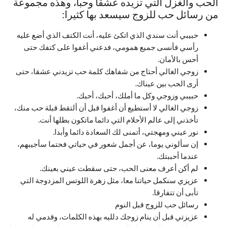
الحب والغزل التي تزيده عشقا وحبا، وهذه مجموعة
من رسائل حب للزوج سيسعد بها كثيرا:
حبيبي أنت سندي الذي اتكئ عليه، أنت الكتف الذي أضع عليه
رأسي فأنسى جميع همومي، فدعني أغفوا على كتفك حتى
أحس بالأمان.
زوجي الغالي أحتاج من شفاهك كلمة حب تزيدني عشقا، حتى
أرى الحب بين عيناك.
حبيبي وزوجي وكل ما أملك، أحبك، أحبك.
زوجي الغالي لا أستطيع أن أغفوا قبل أن ألتقط قبلة حب منك،
تأخذني إلى عالم الأحلام التي دائما ماتكون بطلها أنت.
نور عيني ومهجتي، أتمنى لك السعادة دائما وأبدا.
إن سألوني يوما، عن أجمل شعور في حياتي فحتما سأجيبهم،
عندما أحببتك.
لم أكن أعرف معنى الحب، حتى سقطت عيني بعينك.
عزيزي سنكمل حياتنا معا، مثل زهرة اللوتس المزدوجة التي
تأبى أن تتفارقا.
رسائل حب للزوج قبل النوم
عزيزتي قبل أن ينام زوجك دلليه بهذه الكلمات، وقدمي له