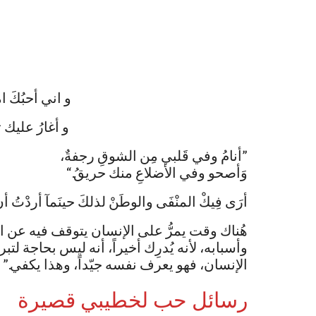
و اني أحبُكَ امت
‏و أغارُ عليك تع
”أنامُ وفي قَلبي مِن الشوقِ رجفةٌ،
وَأصحو وفي الأضلاعِ منك حريقُ.“
أرَى فِيكْ المنْفَى والوطَنْ لذلكَ حينَمآ أردْتُ أ
هُناك وقت يمرُّ على الإنسان يتوقف فيه عن 
وأسبابه، لأنه يُدرِك أخيراً، أنه ليس بحاجة ل
الإنسان، فهو يعرف نفسه جيّداً، وهذا يكفي.”
رسائل حب لخطيبي قصيرة