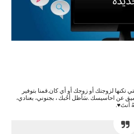
 تكنها لزوجتك أو زوجك أو أي كان.قمنا بتوفير
ق عن احاسيسك .سَأظل أحُبك ، بجنوني، بعنادي،
أنتَ♥️.