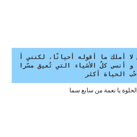
 لا أملك ما أقوله أحيانًا، لكنني أ
 أنسى كلُ الأشياء التي تُعيق مسّرا
حُب الحياة أكثر
حلوة يا نعمة من سابع سما