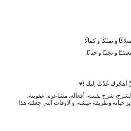
لاكًا و تملكًا و كمالًا
صُبًا و تجننًا و حنانًا.
نْ أهجُرك عُدْتُ إليك !♥️
الشرح، شرح نفسه، أفعاله، مشاعره، عفويتة،
تبرير حياته وطريقة عيشه، والأوقات التي جعلته هذا