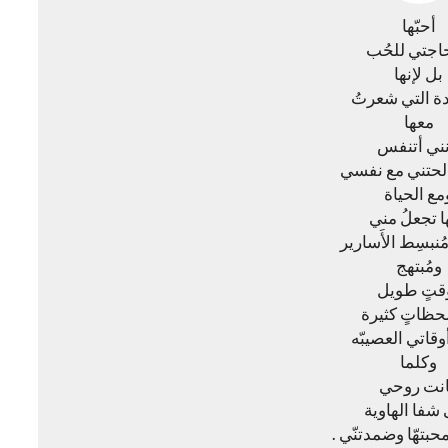
أحبّها
حاجتي للحُب
‏بل لإنها
ة التي شعرتُ
معها
نني أتنفس
الحتني مع نفسي
مع الحياة
ا تجعلُ مني
بسِط الأَسارير
ومُبتهج
قتٍ طويل
حظاتٍ كثيرة
وقاتي العصيبّه
وكلما
نت روحي
شفا الهاوية
محبتهّا وضمدتنّي .