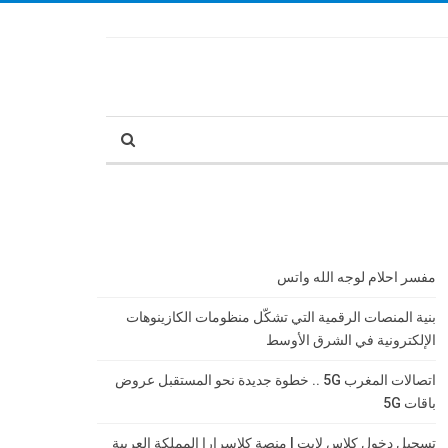
مفسر احلام لوجه الله واتس
بنية المنصات الرقمية التي تشكّل منظومات الكازينوهات
الإلكترونية في الشرق الأوسط
اتصالات المغرب 5G .. خطوة جديدة نحو المستقبل عروض
باقات 5G
تسجيل دخول كلاس لايت | منصة كلاسرارا المملكة العربية