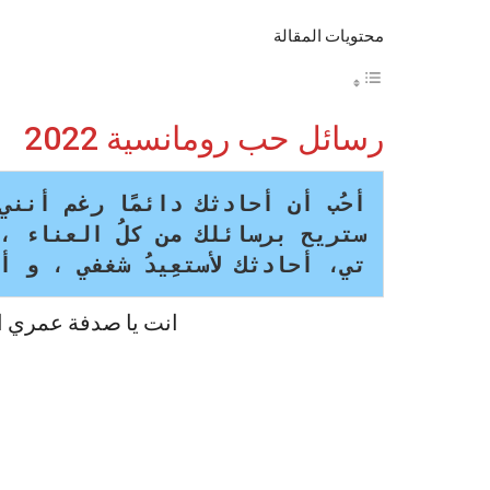
محتويات المقالة
رسائل حب رومانسية 2022
أحُب أن أحادثك دائمًا رغم أنني
ستريح برسائلك من كلُ العناء ، و
تي، أحادثك لأستعِيدُ شغفي ، و أ
انت يا صدفة عمري ال