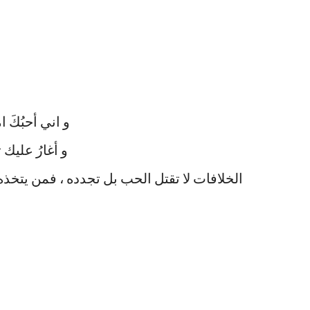
و اني أحبُكَ امت
‏و أغارُ عليك تع
‏الخلافات لا تقتل الحب بل تجدده ، فمن يتخ