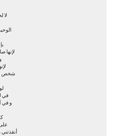
لا ل
الوحيد
بإ
لإنها ص
و
لإنه
شخص مُن
لو
في ل
و في أ
كا
على 
‏أنقذتني 