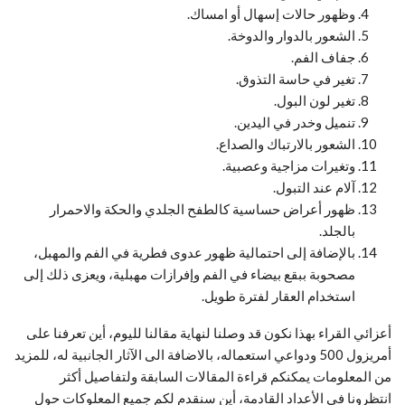
وظهور حالات إسهال أو امساك.
الشعور بالدوار والدوخة.
جفاف الفم.
تغير في حاسة التذوق.
تغير لون البول.
تنميل وخدر في اليدين.
الشعور بالارتباك والصداع.
وتغيرات مزاجية وعصبية.
آلام عند التبول.
ظهور أعراض حساسية كالطفح الجلدي والحكة والاحمرار
بالجلد.
بالإضافة إلى احتمالية ظهور عدوى فطرية في الفم والمهبل،
مصحوبة ببقع بيضاء في الفم وإفرازات مهبلية، ويعزى ذلك إلى
استخدام العقار لفترة طويل.
أعزائي القراء بهذا نكون قد وصلنا لنهاية مقالنا لليوم، أين تعرفنا على
أمريزول 500 ودواعي استعماله، بالاضافة الى الآثار الجانبية له، للمزيد
من المعلومات يمكنكم قراءة المقالات السابقة ولتفاصيل أكثر
انتظرونا في الأعداد القادمة، أين سنقدم لكم جميع المعلوكات حول