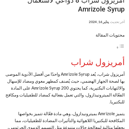
أمريزول شراب 8 دواعي لاستعمال
Amrizole Syrup
آخر تحديث
يناير 16, 2024
محتويات المقالة
أمريزول شراب
أمريزول شراب، يُعد Amrizole Syrup واحدًا من أفضل الأدوية الموصى
بها لصحة الجهاز الهضمي، حيث يُصنف كمطهر معوي ومضاد للإسهال
والالتهابات البكتيرية، كما يحتوي Amrizole Syrup 200 على المادة
الفعّالة الميترونيدازول، والتي تعمل بفعالية كمضاد للطفيليات ومكافح
للبكتيريا.
يتميز Amrizole بميترونيدازول، وهي مادة فعّالة تتميز بخواصها
المكافحة للبكتيريا اللاهوائية والتأثيرات المضادة للطفيليات، مما
يجعلها مثالية لمعالجة حالات متنوعة مثل التسمم الدموي الجرثومي،