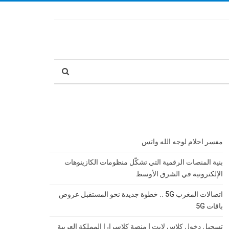
مفسر احلام لوجه الله واتس
بنية المنصات الرقمية التي تشكّل منظومات الكازينوهات
الإلكترونية في الشرق الأوسط
اتصالات المغرب 5G .. خطوة جديدة نحو المستقبل عروض
باقات 5G
تسجيل دخول كلاس لايت | منصة كلاسرارا المملكة العربية