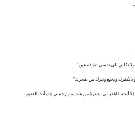
”
ولا تكلني إلى نفسي طرفة عين.”
ولا نكفرك ونخلع ونترك من يفجرك.”
ب إلا أنت، فاغفر لي مغفرةً من عندك، وارحمني إنك أنت الغفور