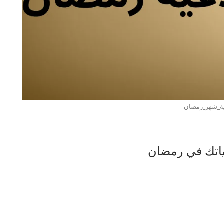
ة_شهر_رمضان