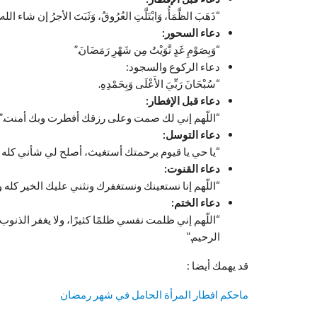
“ذَهَبَ الظَّمَأُ، وَابْتَلَّتِ العُرُوقُ، وَثَبَتَ الأجرُ إن شاء الله.
دعاء السحور:
“وَبِصَوْمِ غَدٍ نَّوَيْتُ مِن شَهْرِ رَمَضَانَ.”
دعاء الركوع والسجود:
“سُبْحَانَ رَبِّيَ الأَعْلَى وَبِحَمْدِهِ.
دعاء قبل الإفطار:
“اللّهم إني لك صمت وعلى رزقك أفطرت وبك أمنت.”
دعاء التوسل:
“يا حي يا قيوم برحمتك أستغيث، أصلح لي شأني كله 
دعاء القنوت:
“اللّهم إنا نستعينك ونستغفرك ونثني عليك الخير كله 
دعاء الختم:
“اللّهم إني ظلمت نفسي ظلمًا كثيرًا، ولا يغفر الذنو
الرحيم.”
قد يهمك أيضا :
ماحكم افطار المرأة الحامل في شهر رمضان