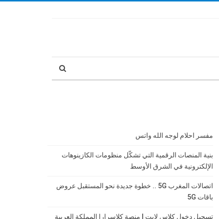
مفسر احلام لوجه الله واتس
بنية المنصات الرقمية التي تشكّل منظومات الكازينوهات
الإلكترونية في الشرق الأوسط
اتصالات المغرب 5G .. خطوة جديدة نحو المستقبل عروض
باقات 5G
تسجيل دخول كلاس لايت | منصة كلاسرارا المملكة العربية