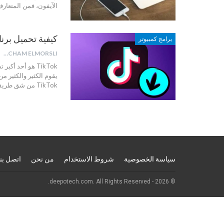
الآيفون، فمن المتعارف
كيفية تحميل برنامج TikTok للك
برامج كمبيوتر
HICHAM ELMORSLI
TikTok هو أحد أ
TikTok من شق طريقه نحو قمة التطبيقات الخاصة بوسائل
سياسة الخصوصية
شروط الاستخدام
من نحن
اتصل بنا
© 2026 - deepotech.com. All Rights Reserved.