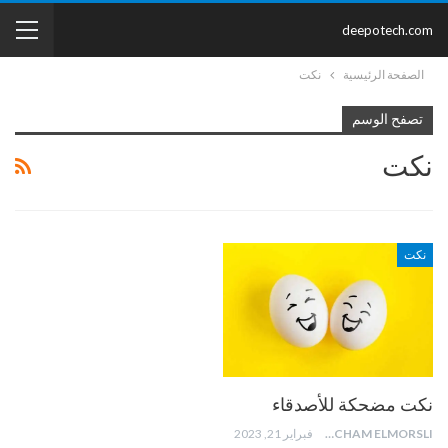
deepotech.com
الصفحة الرئيسية
نكت
تصفح الوسم
نكت
نكت
نكت مضحكة للأصدقاء
HICHAM ELMORSLI
فبراير 21, 2023