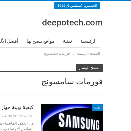
الخميس, أغسطس 6, 2026
deepotech.com
الرئيسية
تقنية
مواقع ينصح بها
أفضل الأل
الصفحة الرئيسية
فورمات سامسونج
تصفح الوسم
فورمات سامسونج
كيفية تهيئة جهاز Samsung عن طريق الرمز
تقنية
HICHAM ELMORSLI
في العقود الماضية حد
التواصل الاجتماعي، حي