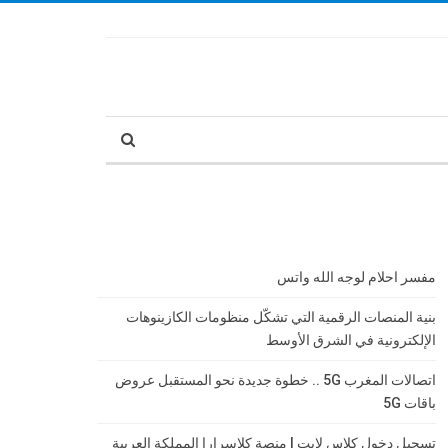
مفسر احلام لوجه الله واتس
بنية المنصات الرقمية التي تشكّل منظومات الكازينوهات
الإلكترونية في الشرق الأوسط
اتصالات المغرب 5G .. خطوة جديدة نحو المستقبل عروض
باقات 5G
تسجيل دخول كلاس لايت | منصة كلاسرارا المملكة العربية