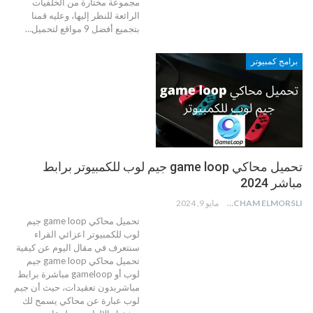
مجموعة مختارة من الخلفيات
الرائعة للنظر إليها، وعليه قمنا
بتجميع أفضل 9 مواقع لتحميل
…
برامج كمبيوتر
تحميل محاكي game loop جيم لوب للكمبيوتر برابط
مباشر 2024
HICHAM ELMORSLI
مايو 9, 2024
تحميل محاكي game loop جيم
لوب للكمبيوتر
اعزائي القراء
سنتعرف في مقال اليوم عن كيفية
تحميل محاكي game loop جيم
لوب أو gameloop مباشرة برابط
مباشربدون تعقيدات، حيث أن جيم
لوب عبارة عن محاكي يسمح لك