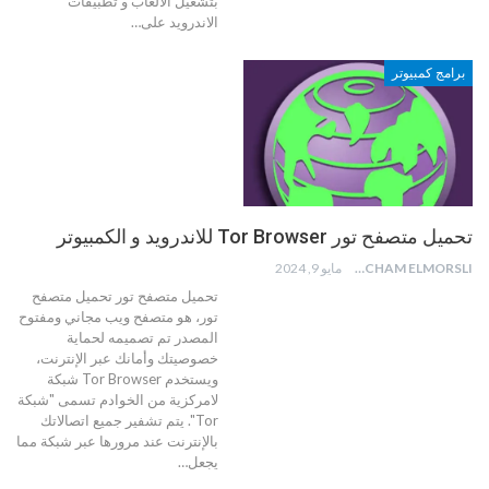
بتشغيل الالعاب و تطبيقات
الاندرويد على
…
برامج كمبيوتر
تحميل متصفح تور Tor Browser للاندرويد و الكمبيوتر
HICHAM ELMORSLI
مايو 9, 2024
تحميل متصفح تور
تحميل متصفح
تور، هو متصفح ويب مجاني ومفتوح
المصدر تم تصميمه لحماية
خصوصيتك وأمانك عبر الإنترنت،
ويستخدم Tor Browser شبكة
لامركزية من الخوادم تسمى "شبكة
Tor". يتم تشفير جميع اتصالاتك
بالإنترنت عند مرورها عبر شبكة مما
يجعل
…