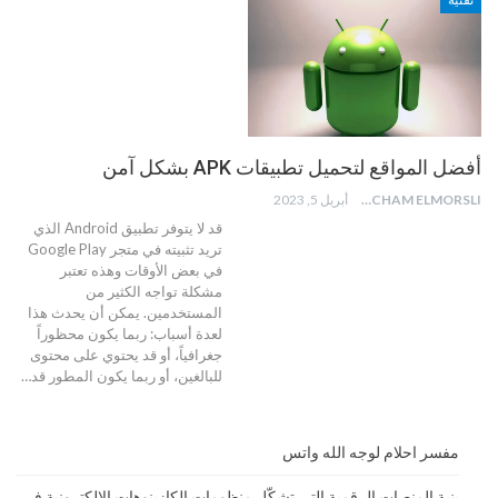
تقنية
أفضل المواقع لتحميل تطبيقات APK بشكل آمن
HICHAM ELMORSLI
أبريل 5, 2023
قد لا يتوفر تطبيق Android الذي
تريد تثبيته في متجر Google Play
في بعض الأوقات وهذه تعتبر
مشكلة تواجه الكثير من
المستخدمين. يمكن أن يحدث هذا
لعدة أسباب: ربما يكون محظوراً
جغرافياً، أو قد يحتوي على محتوى
للبالغين، أو ربما يكون المطور قد
…
مفسر احلام لوجه الله واتس
بنية المنصات الرقمية التي تشكّل منظومات الكازينوهات الإلكترونية في