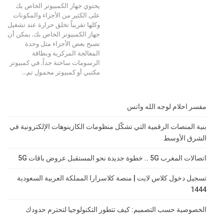
يحتوي جهاز الكمبيوتر الخاص بك
على الكثير من الأجزاء والمكونات
وكلها تقريباً تخلق حرارة عند تشغيل
جهاز الكمبيوتر الخاص بك. يمكن أن
تصبح بعض الأجزاء مثل وحدة
المعالجة المركزية وبطاقة
الرسومات ساخنة جداً. في كمبيوتر
مكتبي أو كمبيوتر محمول تم
…
مفسر احلام لوجه الله واتس
بنية المنصات الرقمية التي تشكّل منظومات الكازينوهات الإلكترونية في
الشرق الأوسط
اتصالات المغرب 5G .. خطوة جديدة نحو المستقبل عروض باقات 5G
تسجيل دخول كلاس لايت | منصة كلاسرارا المملكة العربية السعودية
1444
الخصوصية حسب التصميم: كيف تتطور التكنولوجيا لتحترم حدودك