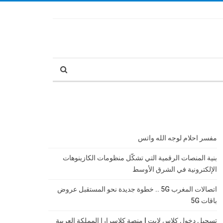
مفسر احلام لوجه الله واتس
بنية المنصات الرقمية التي تشكّل منظومات الكازينوهات
الإلكترونية في الشرق الأوسط
اتصالات المغرب 5G .. خطوة جديدة نحو المستقبل عروض
باقات 5G
تسجيل دخول كلاس لايت | منصة كلاسرارا المملكة العربية