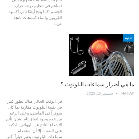
تساهم في تنظيم درجة حرارة
الجسم. كما ينتج أيضًا ثاني أكسيد
الكربون والماء كمنتجات ناتجة
عن…
تقنية
ما هي أضرار سماعات البلوتوث ؟
MANAF
سبتمبر 15, 2023
في الوقت الحالي هناك تطور كبير
في تقنية البلوتوث مقارنة بما كان
متوفراً في الماضي، وعلى الرغم
من عدم وجود اتفاق تام بشأن تأثير
الإشعاع الناتج عن الهواتف الذكية
على الصحة، إلا أن استخدام
سماعات البلوتوث يعتبر خياراً أكثر