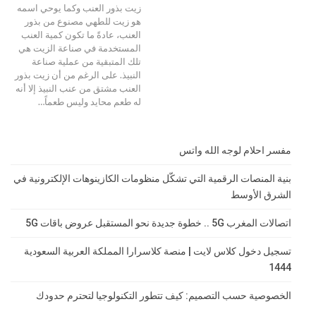
زيت بذور العنب وكما يوحي اسمه
هو زيت للطهي مصنوع من بذور
العنب، عادةً ما تكون كمية العنب
المستخدمة في صناعة الزيت هي
تلك المتبقية من عملية صناعة
النبيذ. على الرغم من أن زيت بذور
العنب مشتق من عنب النبيذ إلا أنه
له طعم محايد وليس طعماً
…
مفسر احلام لوجه الله واتس
بنية المنصات الرقمية التي تشكّل منظومات الكازينوهات الإلكترونية في
الشرق الأوسط
اتصالات المغرب 5G .. خطوة جديدة نحو المستقبل عروض باقات 5G
تسجيل دخول كلاس لايت | منصة كلاسرارا المملكة العربية السعودية
1444
الخصوصية حسب التصميم: كيف تتطور التكنولوجيا لتحترم حدودك