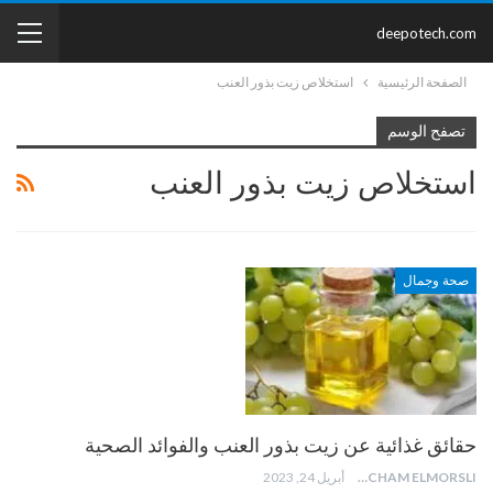
deepotech.com
الصفحة الرئيسية
استخلاص زيت بذور العنب
تصفح الوسم
استخلاص زيت بذور العنب
صحة وجمال
حقائق غذائية عن زيت بذور العنب والفوائد الصحية
HICHAM ELMORSLI
أبريل 24, 2023