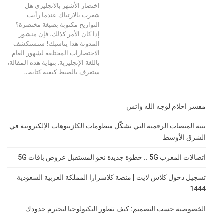
اختصار الأشهر بالانجليزي هل
شعرت بالارتباك عندما رأيت
التواريخ مكتوبة بصيغة مختصرة؟
إذا كان الأمر كذلك، فإن منشور
المدونة هذا يناسبك! سنستكشف
الاختصارات المختلفة لشهور العام
باللغة الإنجليزية. بنهاية هذه المقالة،
ستعرف بالضبط كيفية كتابة
…
مفسر احلام لوجه الله واتس
بنية المنصات الرقمية التي تشكّل منظومات الكازينوهات الإلكترونية في
الشرق الأوسط
اتصالات المغرب 5G .. خطوة جديدة نحو المستقبل عروض باقات 5G
تسجيل دخول كلاس لايت | منصة كلاسرارا المملكة العربية السعودية
1444
الخصوصية حسب التصميم: كيف تتطور التكنولوجيا لتحترم حدودك