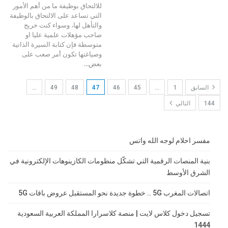
للالتحاق بوظيفة ما من أهم الأمور
التي تساعد على الالتحاق بالوظيفة
والتأهل لها، وسواء كنت خريج
صاحب مؤهلات علمية عليا او
متوسطة فإن كتابة السيرة الذاتية
وصياغتها تكون أمر صعب على
بعض
…
السابق
1
…
45
46
47
48
49
…
144
التالي
مفسر احلام لوجه الله واتس
بنية المنصات الرقمية التي تشكّل منظومات الكازينوهات الإلكترونية في
الشرق الأوسط
اتصالات المغرب 5G .. خطوة جديدة نحو المستقبل عروض باقات 5G
تسجيل دخول كلاس لايت | منصة كلاسرارا المملكة العربية السعودية
1444