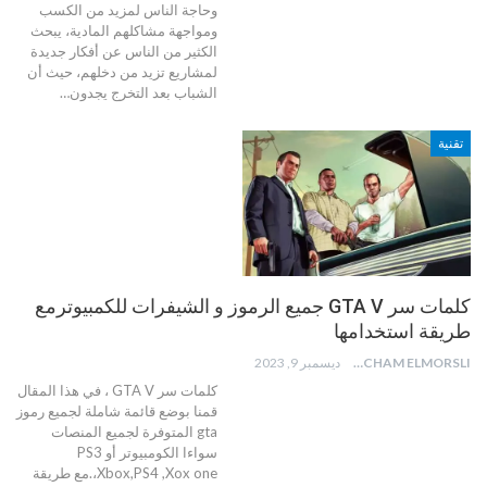
وحاجة الناس لمزيد من الكسب
ومواجهة مشاكلهم المادية، يبحث
الكثير من الناس عن أفكار جديدة
لمشاريع تزيد من دخلهم، حيث أن
الشباب بعد التخرج يجدون
…
تقنية
كلمات سر GTA V جميع الرموز و الشيفرات للكمبيوترمع
طريقة استخدامها
HICHAM ELMORSLI
ديسمبر 9, 2023
كلمات سر GTA V ، في هذا المقال
قمنا بوضع قائمة شاملة لجميع رموز
gta المتوفرة لجميع المنصات
سواءا الكومبيوتر أو PS3
،Xbox,PS4 ,Xox one.مع طريقة