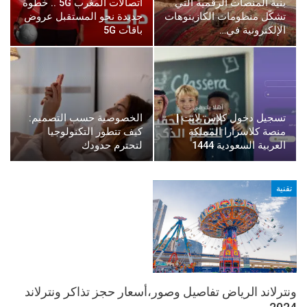
بنية المنصات الرقمية التي
اتصالات المغرب 5G .. خطوة
تشكّل منظومات الكازينوهات
جديدة نحو المستقبل عروض
الإلكترونية في…
باقات 5G
تسجيل دخول كلاس لايت |
الخصوصية حسب التصميم:
منصة كلاسرارا المملكة
كيف تتطور التكنولوجيا
العربية السعودية 1444
لتحترم حدودك
تقنية
ونترلاند الرياض تفاصيل وصور،أسعار حجز تذاكر ونترلاند