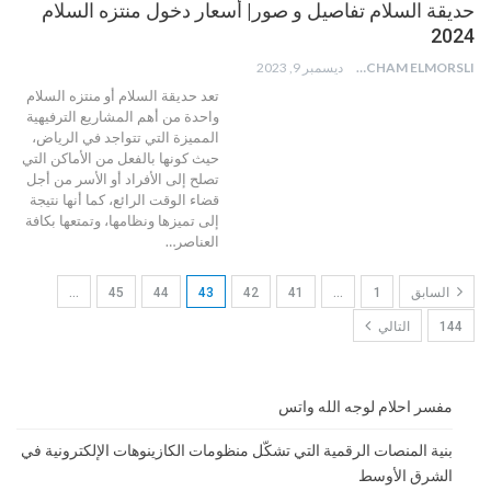
حديقة السلام تفاصيل و صور| أسعار دخول منتزه السلام
2024
HICHAM ELMORSLI
ديسمبر 9, 2023
تعد حديقة السلام أو منتزه السلام
واحدة من أهم المشاريع الترفيهية
المميزة التي تتواجد في الرياض،
حيث كونها بالفعل من الأماكن التي
تصلح إلى الأفراد أو الأسر من أجل
قضاء الوقت الرائع، كما أنها نتيجة
إلى تميزها ونظامها، وتمتعها بكافة
العناصر
…
السابق
1
…
41
42
43
44
45
…
144
التالي
مفسر احلام لوجه الله واتس
بنية المنصات الرقمية التي تشكّل منظومات الكازينوهات الإلكترونية في
الشرق الأوسط