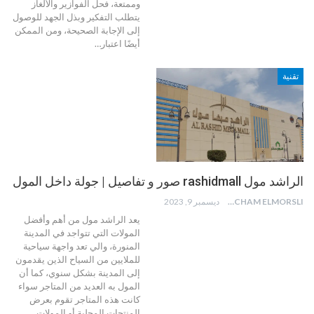
وممتعة، فحل الفوازير والألغاز
يتطلب التفكير وبذل الجهد للوصول
إلى الإجابة الصحيحة، ومن الممكن
أيضًا اعتبار
…
تقنية
الراشد مول rashidmall صور و تفاصيل | جولة داخل المول
HICHAM ELMORSLI
ديسمبر 9, 2023
يعد الراشد مول من أهم وأفضل
المولات التي تتواجد في المدينة
المنورة، والي تعد واجهة سياحية
للملايين من السياح الذين يقدمون
إلى المدينة بشكل سنوي، كما أن
المول به العديد من المتاجر سواء
كانت هذه المتاجر تقوم بعرض
المنتجات المحلية أو المولات
…