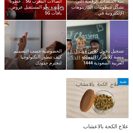
بنية المنصات الرقمية التي
اتصالات المغرب 5G .. خطوة
تشكّل منظومات الكازينوهات
جديدة نحو المستقبل عروض
الإلكترونية في…
باقات 5G
تسجيل دخول كلاس لايت |
الخصوصية حسب التصميم:
منصة كلاسرارا المملكة
كيف تتطور التكنولوجيا
العربية السعودية 1444
لتحترم حدودك
تقنية
علاج الكحة بالاعشاب