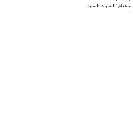
تخدام “التقنيات النملية”!
ة”!