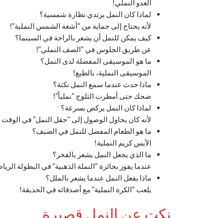
العدو النملي!
لماذا كان النمل يرتدي نظارة شمسية؟
لأنه يحتاج إلى حماية من “أشعة الشمس النملية”!
كيف يمكن للنمل أن يشعر بالراحة في السينما؟
عن طريق الجلوس في “الصف النملي”!
ما هو الموسيقى المفضلة لدى النمل؟
الموسيقى النملية، بالطبع!
ماذا حدث عندما سمع النمل نكتة؟
ضحك حتى أمطرت الثلوج “نملياً”!
لماذا كان النمل يركض بسرعة؟
لأنه كان يحاول الوصول إلى “حفل النمل” في الوقت
ما هو الطعام المفضل للنمل في الصيف؟
الآيس كريم النملية!
ما الذي يجعل النمل يشعر بالفخر؟
عندما يفوز بجائزة “النملة الذهبية” في البطولة الريا
ماذا يفعل النمل عندما يشعر بالملل؟
يلعب “الكرة النملية” مع أصدقائه في الحديقة!
نكت عن النمل قصيرة