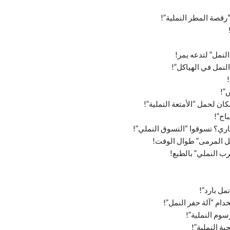
“رقصة المطر النملية”!
لنمل” لتدعه يمر!
لنمل في الهياكل”!
”!
كان لحمل “الأمتعة النملية”!
باح”!
جاري؟ تسوقوا “التسوق النملي”!
اخل المرمى” طوال الوقت!
ب النملي” بالطبع!
مل بارد”!
دام “آلة حفر النمل”!
سوم النملية”!
ية النملية”!