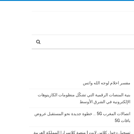
مفسر احلام لوجه الله واتس
بنية المنصات الرقمية التي تشكّل منظومات الكازينوهات
الإلكترونية في الشرق الأوسط
اتصالات المغرب 5G .. خطوة جديدة نحو المستقبل عروض
باقات 5G
تسجيل دخول كلاس لايت | منصة كلاسرارا المملكة العربية