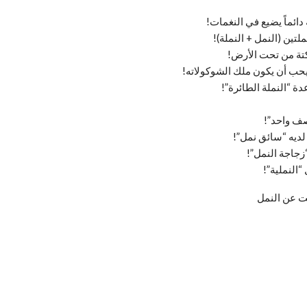
دائماً يضيع في النغمات!
تين (النمل + النملة)!
تة من تحت الأرض!
 يحب أن يكون ملك الشوكولاته!
ة “النملة الطائرة”!
“صف واحد”!
لديه “سائق نمل”!
زجاجة النمل”!
“النملية”!
ت عن النمل