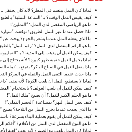
لماذا كان النمل يبتسم في المطر؟ لأنه كان يحتفل بـ 
كيف يقيس النمل الوقت؟ بـ “الساعة النملية” بالطبع!
ما هو الرياضي المفضل لدى النمل؟ “النملين”!
ماذا حصل عندما عبر النمل الطريق؟ توقفت “سيارة ا
ما الذي يفعله النمل عندما يشعر بالجوع؟ يبحث عن “ا
ما هو الرقم المفضل لدى النمل؟ “رقم النمل” بالطبع!
كيف يمكن للنمل أن يذهب إلى المدينة؟ بـ “النمليبوس
لماذا يحمل النمل حقيبة ظهر كبيرة؟ لأنه يحتاج إلى م
ماذا يفعل النمل في الصباح الباكر؟ يتمتع بـ “نملة الص
ماذا حدث عندما التقى النمل والنملة في المركز الت
لماذا لا يستطيع النمل أن يلعب الكرة؟ لأنه يبقى “د
كيف يمكن للنمل أن يلعب الغولف؟ باستخدام “المضر
ما هو الحلم الكبير للنمل؟ أن يصبح “ملك النمل”!
كيف يعبر النمل النهر؟ بمساعدة “الجسر النملي”!
ما الذي يحدث عندما يخرج النمل من الثلاجة؟ يصبح “ن
كيف يمكن للنمل أن يقوم بعملية البناء بسرعة؟ باستخ
ما هو النوع المفضل لدى النمل من الأفلام؟ “أفلام الر
لماذا كان النمل يلعب مع الصور؟ لأنه يحب “لعبة الأحج