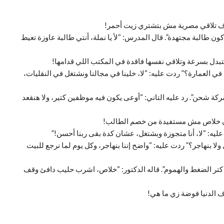
اف تلاقي مصرية مش بتشتري زيت أحمر!
ن طالبة مجتهدة”. قال المدرس: “لأ يا نملة، أنتي طالبة عاوزة تعيط
دل بسرعة وتلاقي نفسها فاقدة في المكتب اللي قدامها!
ل في العمارة؟” ردت عليه: “لا، خلينا في مجالنا ونشتغل في النقليات،
 شركة شحن”. رد عليه التاني: “أوعى يكون فيه موظفين كتير، ولا هنقعد
شان خلاص مش مستفيدة من خصم الطالب!
عليه: “لا، أنا متجوزة وبشتغل، عشان كدة بقى ربنا أحسن!”
ولا بنهاجر؟” ردت عليه: “واضح إننا بنهاجر، وكل يوم لما نرجع للبيت
من كتر الضغط والهموم”. قاله الدكتور: “خلاص، اشرب حليب دافئ وقف
 الدنيا فوضة زي ما هي!