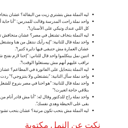
ليه النملة مش بتشتري زيت من البقالة؟ عشان بتخ
واحد نملة راحت المدرسة وقالت للمدرس: “أنا حابة أكو
كل اللي عندك وتبكي على الأسنان!”.
ليه النملة بتخاف تشتغل في مصر؟ عشان متخافش تتب
واحد نملة قال للتانية: “إيه رأيك ننتقل من هنا ونشتغ
عشان العمارة مش حتبقى فيها دايرة كتير!”.
اتنين نمل بيتكلموا واحد قال للتاني: “إحنا لازم نفتح
نراقب عليهم أنهم مش بيستغلوا الوقت!”.
ليه النملة بتتحايل على الفاتورة في المطاعم؟ ع
واحد نملة سأل التانية: “بتشتغلي ولا بتتزوجي؟” ردت 
واحد نملة قال للتانية: “هو احنا في مصر بنروح للشغل 
بنلاقي حاجة اتغيرت!”
واحد نملة راح للدكتور وقال له: “أنا مش قادر أنام 
بقى على الحيطة وهدي نفسك”.
ليه النملة مش بتحب تكون مرتبة؟ عشان بتحب تشوف
نكت عن النمل مكتوبة