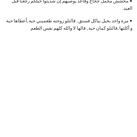
• محشش محمل حجاج وقاعد يوصيهم إن شديتوا حيلكم رجعنا قبل
العيد.
• مرة واحد بخيل بياكل فستق , قالتلو زوجته طعميني حبة ,أعطاها حبة
و أكلتها ,قالتلو كمان حبة , قالها لا والله كلهم نفس الطعم