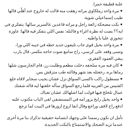
علبة قطيفة حمرا.
• مرة واحد زملكاوي مراته زهقت منه قالت له حاروح عند أهَلْي قالها
طيب إسماعيلي شوية.
• نكت مضحكة رائعة راجل و مراته قاعدين عالسرير سالها: بتفكري في
ايه؟؟ بصت له نظرة اغراء و قالتله: نفس اللي بتفكر فيه قالها: عاوزة
تتجوزي عليا يا واطيه .
• مرة واحد بخيل قوى جاب تليفون جديد حطه في جيبه اللي ورا،
ونسى وقعد على كرسي، راح سامع صوت حاجه بتكسر، قال يارب
يبقي العمود الفقري.
• كان فيه مره سلحفه دخلت مطعم وطلبت رز، قام الجارسون شلها
رماها بره، رجعتله بعد شهر وقالته طب متزقش بس.
• مسطول راكب تاكسى السواق نزل عشان يجيب سجاير لاقاه خلع
الفتيس من العربيه فلما رجع السواق سأله خلعتها ليه قاله شفتك
عمال تلخلخ فيها قولت لما اشلهالك عشان تعباك.
• واحد بخيل رايح يزور امه في المستشفي لقى الباب مكتوب عليه
ادفع راح لافف وراجع وقال ابقا اروح ازورها في البيت لما ترجع
نأمل ان نكون رسمنا على وجهك ابتسامة حقيقية تذكرك بنا مرة أخرى
عندما تريد الضحك والاستمتاع بالنكت الجديدة.