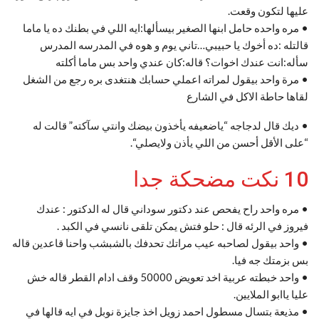
عليها لتكون وقعت.
• مره واحده حامل ابنها الصغير بيسألها:ايه اللي في بطنك ده يا ماما
قالتله :ده أخوك يا حبيبي…تاني يوم و هوه في المدرسه المدرس
سأله:انت عندك اخوات؟ قاله:كان عندي واحد بس ماما أكلته
• مرة واحد بيقول لمراته اعملي حسابك هنتغدى بره رجع من الشغل
لقاها حاطة الاكل في الشارع
• ديك قال لدجاجه “ياضعيفه يأخذون بيضك وانتي سآكته” قالت له
“على الأقل أحسن من اللي يأذن ولايصلي“.
10 نكت مضحكة جدا
• مره واحد راح يفحص عند دكتور سوداني قال له الدكتور : عندك
فيروز في الرئه قال : حلو فتش يمكن تلقى نانسي في الكبد .
• واحد بيقول لصاحبه عيب مراتك تحدفك بالشبشب واحنا قاعدين قاله
بس بزمتك جه فيا.
• واحد خبطته عربية اخد تعويض 50000 وقف ادام القطر قاله خش
عليا ياابو الملايين.
• مذيعة بتسال مسطول احمد زويل اخذ جايزة نوبل في ايه قالها في