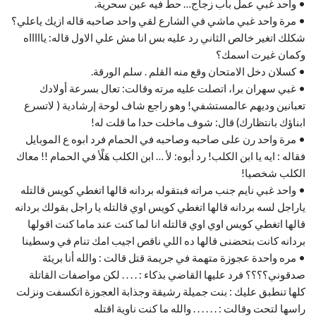
• واحد غبي عمل باب زجاج… حط فيه عين سحرية.
• مرة واحد غبي ماشي في الشارع لقي واحد صاحبه قاله ازيك ياعلي؟
شكلك اتغير خالص الثاني رد عليه بس انا مش علي الاول قاله: ياااااه
وكمان غيرت اسمك؟
• كسلان دخل الامتحان وقع منه القلم . سلم الورقة.
• غبي سهران برا، اتصلت عليه مرته وقالت: تعال بسرعة أولادك
تعبانين وديهم عالمستشفي! وهو راجع شاف لوحة إرشادية ( لاتسرع
ابناؤك بانتظارك) قال: شوف ماخلت حدا ما قلت له!
• مرة واحد رن على صاحبه وصاحبه في الحمام فرد ابوه ع الموبايل
فقاله : ايه يا ابن الكلب! رد أبوه: لأ … ابن الكلب هَلْأ في الحمام !! معاك
الكلب شخصيا!
• واحد غبي نايم جنب مراته فبتقوله بردانه قالها اتغطي كويس قالتله
ياراجل لسه بردانه قالها اتغطي كويس اوي قالتله يا راجل بقولك بردانه
قالها اتغطي كويس اوي اوي قالتله انا لما كنت عند ماما كنت اقولها
بردانه كانت بتحضنى قالها ده اللي ناقص اجيب امك تنام في وسطينا
• مره واحدة عجوزة متهمة في جريمة قتل قالت : والله أنا بريئة
صدقوني؟؟؟؟ فرد عليها القاضي بذكاء : . . . . لكن مواصفات القاتلة
كلها تنطبق عليك : بنت جميلة رشيقة وجذابة العجوزة اتكسفت ونزلت
راسها لتحت وقالت : . . . . . . والله ما كنت ناوية اقتله