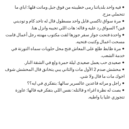
• فيه واحد بلدياتنا رمى خطيبته من فوق جبل وماتت قلها: اباي ما
تتحملي مزح.
• مرة سواق تاكسي قابل واحد مسطول قال له تاخد كام و توديني
فين؟ السواق رد عليه و قاله: هات اللي تجيبه وانزل هنا.
• واحدة فتحت جواز سفر جوزها لقت مكتوب مهنته رجل أعمال قامت
مسحت اعمال وكتبت فتحيه.
• مرة ظابط طلع على المعاش فتح محل حلويات سماه التورتة في
خدمة الشعب.
• صعيدى حب يعمل صعيدى ليلة حمرة ولع في الشقة النار.
• محشش صدم 2 الأول مات والثاني يبي يتخانق قال المحشش شوف
اخوك مات ما قال ولا شي.
• راجل و مراته قاعدين عالسرير سالها: بتفكري في ايه؟؟
• بصت له نظرة اغراء و قالتله: نفس اللي بتفكر فيه قالها: عاوزة
تتجوزي عليا يا واطيه.