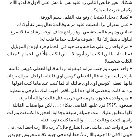
شكلك اتغير خالص الثاني رد عليه بس انا مش علي الاول قاله: ياااااه
وكمان غيرت اسمك؟
• كسلان دخل الامتحان وقع منه القلم . سلم الورقة.
• غبي سهران برا، اتصلت عليه مرته وقالت: تعال بسرعة أولادك
تعبانين وديهم عالمستشفي! وهو راجع شاف لوحة إرشادية ( لاتسرع
ابناؤك بانتظارك) قال: شوف ماخلت حدا ما قلت له!
• مرة واحد رن على صاحبه وصاحبه في الحمام فرد ابوه ع الموبايل
فقاله : ايه يا ابن الكلب! رد أبوه: لأ … ابن الكلب هَلْأ في الحمام !! معاك
الكلب شخصيا!
• واحد غبي نايم جنب مراته فبتقوله بردانه قالها اتغطي كويس قالتله
ياراجل لسه بردانه قالها اتغطي كويس اوي قالتله يا راجل بقولك بردانه
قالها اتغطي كويس اوي اوي قالتله انا لما كنت عند ماما كنت اقولها
بردانه كانت بتحضنى قالها ده اللي ناقص اجيب امك تنام في وسطينا
• مره واحدة عجوزة متهمة في جريمة قتل قالت : والله أنا بريئة
صدقوني؟؟؟؟ فرد عليها القاضي بذكاء : . . . . لكن مواصفات القاتلة
كلها تنطبق عليك : بنت جميلة رشيقة وجذابة العجوزة اتكسفت ونزلت
راسها لتحت وقالت : . . . . . . والله ما كنت ناوية اقتله
• مرة واحد غبي ماشى في الشارع قال:”يارب يااااارب احط ايدى في
جيبى الاقى 10جنيه يااااارب”. حط ايده في جيبه لاقاه مخروم رجع يدور