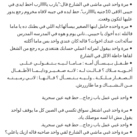
• مرة واحد غبي ماشى في الشارع قال:”يارب يااااارب احط ايدى في
جيبى الاقى 10جنيه يااااارب”. حط ايده في جيبه لاقاه مخروم رجع يدور
عليها لتكون وقعت.
• مره واحده حامل ابنها الصغير بيسألها:ايه اللي في بطنك ده يا ماما
قالتله :ده أخوك يا حبيبي…تاني يوم و هوه في المدرسه المدرس
سأله:انت عندك اخوات؟ قاله:كان عندي واحد بس ماما أكلته
• مرة واحد بيقول لمراته اعملي حسابك هنتغدى بره رجع من الشغل
لقاها حاطة الاكل في الشارع
• طــفــل بــيــســأل أمــه : مــامــا لــيــه بــتــقــولــي عــلــى
أخــويــه مــلاك ؟ قــالــت لــه : لانــه صــغــيــر ودايــمــا الأطــفــال
الــصــغــار مــلــكــة .. ولــيــه بــتــســأل ؟ قــالــهــا : لانــي رمــيــتــه
مــن الــشــبــاك و ما طارررش.
• واحد غبي عمل باب زجاج… حط فيه عين سحرية
• مرة واحد غبي اشتغل سواق تكسي في الصين كل ما يوقف لواحد
يقول مش انا لسه موصلك ياد.
• واحد غبي عمل باب زجاج… حط فيه عين سحرية.
• مرة واحد غبي ماشي في الشارع لقي واحد صاحبه قاله ازيك ياعلي؟