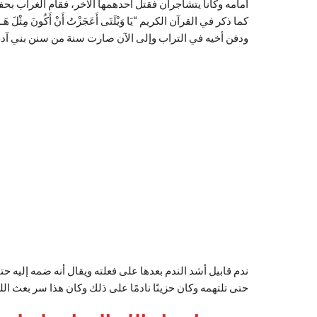
أمامه وكانا يتشاجران فقتل أحدهمها الآخر، فقام الغراب بح
كما ذكر في القرآن الكريم “يَا وَيْلَتَى أَعَجَزْتُ أَنْ أَكُونَ مِثْلَ هَـذَا
ودفن أخيه في التراب وإلى الآن صارت سنة من سنن بني آدم
ندم قابيل أشد الندم بعدها على فعلته ويقال أنه ضمه إليه حت
حتى تلتهمه وكان حزينًا نادمًا على ذلك وكان هذا سر بعث الل