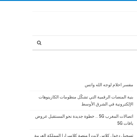
مفسر احلام لوجه الله واتس
بنية المنصات الرقمية التي تشكّل منظومات الكازينوهات
الإلكترونية في الشرق الأوسط
اتصالات المغرب 5G .. خطوة جديدة نحو المستقبل عروض
باقات 5G
تسجيل دخول كلاس لايت | منصة كلاسرارا المملكة العربية