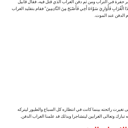
فر حفرة في التراب ومن ثم دفن الغراب الذي قتل فيه، فقال قابيل
 الْغُرَابِ فَأُوَارِيَ سَوْءَةَ أَخِي فَأَصْبَحَ مِنَ النَّادِمِينَ” فقام بتقليد الغراب
 الدفن عند الموت.
ى تغيرت رائحته بينما كانت في انتظاره كل السباع والطيور ليتركه
ه تبارك وتعالى الغرابين ليتشاجرا وبذلك قد علمنا الغراب الدفن.