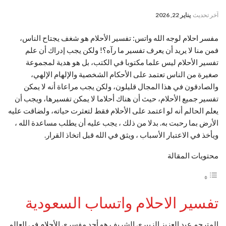
آخر تحديث
يناير 22, 2026
مفسر احلام لوجه الله واتس: تفسير الأحلام هو شغف يجتاح الناس،
فمن منا لا يريد أن يعرف تفسير ما رآه؟! ولكن يجب إدراك أن علم
تفسير الأحلام ليس علما مكتوبا في الكتب، بل هو هدية لمجموعة
صغيرة من الناس تعتمد على الأحكام الشخصية والإلهام الإلهي،
والصادقون في هذا المجال قليلون، ولكن يجب مراعاة أنه لا يمكن
تفسير جميع الأحلام، حيث أن هناك أحلاما لا يمكن تفسيرها، ويجب أن
يعلم الحالم أنه لو اعتمد على الأحلام فقط لتعثرت حياته، ولضاقت عليه
الأرض بما رحبت به. بدلا من ذلك ، يجب عليه أن يطلب مساعدة الله ،
ويأخذ في الاعتبار الأسباب ، ويثق في الله قبل اتخاذ القرار.
محتويات المقالة
تفسير الاحلام واتساب السعودية
المترجم عبد العزيز الزبيري الشريف هو أحد مفسري الأحلام في العالم