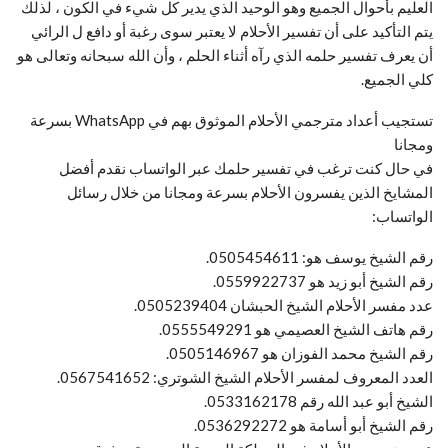
العليم بأحوال الجميع وهو الوحيد الذي يدير كل شيء في الكون ، لذلك
يتم التأكيد على أن تفسير الأحلام لا يعتبر سوى رغبة أو دافع ل الرائي
أن يعرف تفسير حلمه الذي رآه أثناء الحلم ، وأن الله سبحانه وتعالى هو
كلي الجميع.
تستجيب أعداد مترجمي الأحلام الموثوق بهم في WhatsApp بسرعة
ومجانا
في حال كنت ترغب في تفسير حلمك عبر الواتساب نقدم أفضل
المشايخ الذين يفسرون الأحلام بسرعة ومجانا من خلال رسائل
الواتساب:
رقم الشيخ يوسف هو: 0505454611.
رقم الشيخ أبو زيد هو 0559922737.
عدد مفسر الأحلام الشيخ الحبشان 0505239404.
رقم هاتف الشيخ العصيمي هو 0555549291.
رقم الشيخ محمد الفوزان هو 0505146967.
العدد المعروف لمفسر الأحلام الشيخ الشوتري: 0567541652.
الشيخ أبو عبد الله رقم 0533162178.
رقم الشيخ أبو أسامة هو 0536292272.