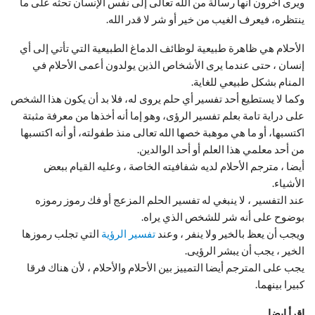
ويرى آخرون أنها رسالة من الله تعالى إلى نفس الإنسان تحثه على ما
ينتظره، فيعرف الغيب من خير أو شر لا قدر الله.
الأحلام هي ظاهرة طبيعية لوظائف الدماغ الطبيعية التي تأتي إلى أي
إنسان ، حتى عندما يرى الأشخاص الذين يولدون أعمى الأحلام في
المنام بشكل طبيعي للغاية.
وكما لا يستطيع أحد تفسير أي حلم يروى له، فلا بد أن يكون هذا الشخص
على دراية تامة بعلم تفسير الرؤى، وهو إما أنه أخذها من معرفة مثبتة
اكتسبها، أو ما هي موهبة خصها الله تعالى منذ طفولته، أو أنه اكتسبها
من أحد معلمي هذا العلم أو أحد الوالدين.
أيضا ، مترجم الأحلام لديه شفافيته الخاصة ، وعليه القيام ببعض
الأشياء.
عند التفسير ، لا ينبغي له تفسير الحلم المزعج أو فك رموز رموزه
بوضوح على أنه شر للشخص الذي يراه.
ويجب أن يعظ بالخير ولا ينفر ، وعند
تفسير الرؤية
التي تجلب رموزها
الخير ، يجب أن يبشر الرؤيى.
يجب على المترجم أيضا التمييز بين الأحلام والأحلام ، لأن هناك فرقا
كبيرا بينهما.
اقرأ ايضا