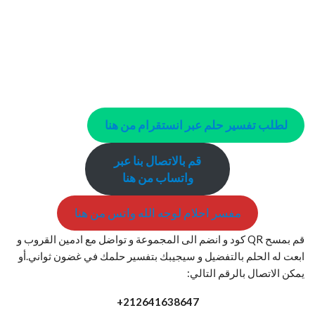
لطلب تفسير حلم عبر انستقرام من هنا
قم بالاتصال بنا عبر
واتساب من هنا
مفسر احلام لوجه الله واتس من هنا
قم بمسح QR كود و انضم الى المجموعة و تواضل مع ادمين القروب و
ابعت له الحلم بالتفضيل و سيجيبك بتفسير حلمك في غضون ثواني.أو
يمكن الاتصال بالرقم التالي:
+212641638647