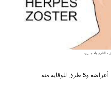
م الناري بالانجليزي
ق للوقاية منه