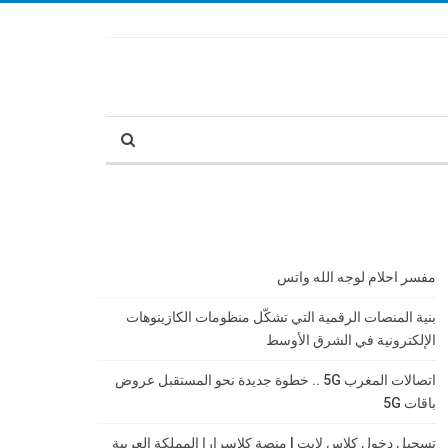
مفسر احلام لوجه الله واتس
بنية المنصات الرقمية التي تشكّل منظومات الكازينوهات
الإلكترونية في الشرق الأوسط
اتصالات المغرب 5G .. خطوة جديدة نحو المستقبل عروض
باقات 5G
تسجيل دخول كلاس لايت | منصة كلاسرارا المملكة العربية