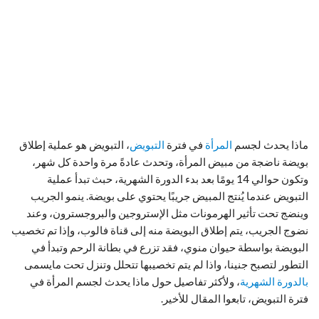
ماذا يحدث لجسم
المرأة
في فترة
التبويض
، التبويض هو عملية إطلاق
بويضة ناضجة من مبيض المرأة، وتحدث عادةً مرة واحدة كل شهر،
وتكون حوالي 14 يومًا بعد بدء الدورة الشهرية، حبث تبدأ عملية
التبويض عندما يُنتج المبيض جريبًا يحتوي على بويضة. ينمو الجريب
وينضج تحت تأثير الهرمونات مثل الإستروجين والبروجسترون، وعند
نضوج الجريب، يتم إطلاق البويضة منه إلى قناة فالوب، وإذا تم تخصيب
البويضة بواسطة حيوان منوي، فقد تزرع في بطانة الرحم وتبدأ في
التطور لتصبح جنينا، واذا لم يتم تخصيبها تتحلل وتنزل تحت مايسمى
بالدورة الشهرية
، ولأكثر تفاصيل حول ماذا يحدث لجسم المرأة في
فترة التبويض، تابعوا المقال للأخير.