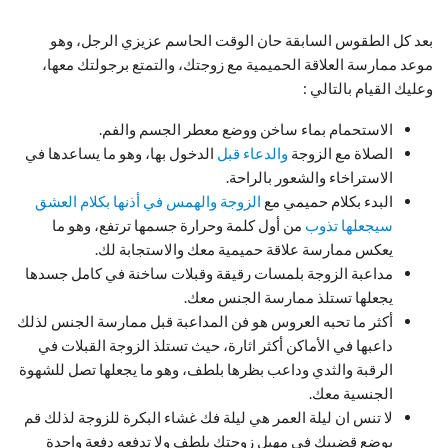
بعد كل الطقوس السابقة حان الوقت الحاسم عزيزي الرجل، وهو
موعد ممارسة العلاقة الحميمية مع زوجتك، والتمتع برجولتك معها،
وعليك القيام بالتالي :
الاستحمام بماء ساخن ووضع معطر الجسم والفم.
الصلاة مع الزوجة
والدعاء قبل
الدخول بها، وهو ما يساعدها في
الاستراخاء والشعور بالراحة.
البدء بكلام حميمي مع
الزوجة والهمس في أذنها بكلام العشق
سيجعلها تذوب
من أول كلمة وحرارة جسمها ترتفع، وهو ما
يعكس ممارسة علاقة حميمية معك والاستجابة لك.
مداعبة الزوجة بلمسات رقيقة وقبلات ساخنة في كامل جسدها
يجعلها تستلذ ممارسة الجنس معك.
أكثر ما تحبه العروس هو فن المداعبة قبل ممارسة الجنس لذلك
داعبها في الأماكن أكثر اثارة، حيث تستلذ الزوجة القبلات في
الرقبة والثدي وداعب بظرها بلطف، وهو ما يجعلها تصل للشهوة
الجنسية معك.
لا تنس ان ليلة العمر هي ليلة فك غشاء البكرة للزوجة لذلك قم
بوضع قضيبك في مهبل زوجتك بلطف ولا تدفعه دفعة واحدة