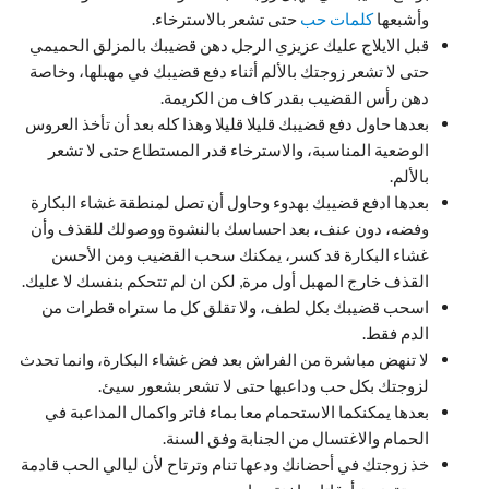
وأشبعها
كلمات حب
حتى تشعر بالاسترخاء.
قبل الايلاج عليك عزيزي الرجل دهن قضيبك بالمزلق الحميمي
حتى لا تشعر زوجتك بالألم أثناء دفع قضيبك في مهبلها، وخاصة
دهن رأس القضيب بقدر كاف من الكريمة.
بعدها حاول دفع قضيبك قليلا قليلا وهذا كله بعد أن تأخذ العروس
الوضعية المناسبة، والاسترخاء قدر المستطاع حتى لا تشعر
بالألم.
بعدها ادفع قضيبك بهدوء وحاول أن تصل لمنطقة غشاء البكارة
وفضه، دون عنف، بعد احساسك بالنشوة ووصولك للقذف وأن
غشاء البكارة قد كسر، يمكنك سحب القضيب ومن الأحسن
القذف خارج المهبل أول مرة, لكن ان لم تتحكم بنفسك لا عليك.
اسحب قضيبك بكل لطف، ولا تقلق كل ما ستراه قطرات من
الدم فقط.
لا تنهض مباشرة من الفراش بعد فض غشاء البكارة، وانما تحدث
لزوجتك بكل حب وداعبها حتى لا تشعر بشعور سيئ.
بعدها يمكنكما الاستحمام معا بماء فاتر واكمال المداعبة في
الحمام والاغتسال من الجنابة وفق السنة.
خذ زوجتك في أحضانك ودعها تنام وترتاح لأن ليالي الحب قادمة