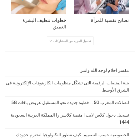
نصائح نفسية للمرأة
خطوات تنظيف البشرة
العميق
تحميل المزيد من المشاركات
مفسر احلام لوجه الله واتس
بنية المنصات الرقمية التي تشكّل منظومات الكازينوهات الإلكترونية في
الشرق الأوسط
اتصالات المغرب 5G .. خطوة جديدة نحو المستقبل عروض باقات 5G
تسجيل دخول كلاس لايت | منصة كلاسرارا المملكة العربية السعودية
1444
الخصوصية حسب التصميم: كيف تتطور التكنولوجيا لتحترم حدودك