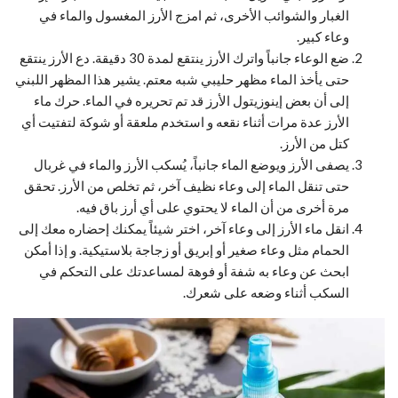
الغبار والشوائب الأخرى، ثم امزج الأرز المغسول والماء في
وعاء كبير.
ضع الوعاء جانباً واترك الأرز ينتقع لمدة 30 دقيقة. دع الأرز ينتقع
حتى يأخذ الماء مظهر حليبي شبه معتم. يشير هذا المظهر اللبني
إلى أن بعض إينوزيتول الأرز قد تم تحريره في الماء. حرك ماء
الأرز عدة مرات أثناء نقعه و استخدم ملعقة أو شوكة لتفتيت أي
كتل من الأرز.
يصفى الأرز ويوضع الماء جانباً، يُسكب الأرز والماء في غربال
حتى تنقل الماء إلى وعاء نظيف آخر، ثم تخلص من الأرز. تحقق
مرة أخرى من أن الماء لا يحتوي على أي أرز باق فيه.
انقل ماء الأرز إلى وعاء آخر، اختر شيئاً يمكنك إحضاره معك إلى
الحمام مثل وعاء صغير أو إبريق أو زجاجة بلاستيكية. و إذا أمكن
ابحث عن وعاء به شفة أو فوهة لمساعدتك على التحكم في
السكب أثناء وضعه على شعرك.