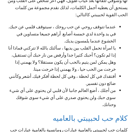
لها وشوقي للقائها بعد غياب طويل، فهي أعز شخص على القلب ومن
يستحق أن يعطيه أجمل الكلمات، لذلك نقدم مجموعة من كلمات
الحب القوية لحبيبتي كالتالي:
عندما تتوقف روحي عن حب روحك ، سيتوقف قلمي عن حبك.
في يد واحدة لدي خمسة أصابع أراهم جميعا متساوين في
الخشوع عندما يلمسون يديك.
يا امرأة تحمل القلب بين يديها ، سألتك بالله لا تتركني فماذا أنا
إذا لم تكون؟ أحبك كثيرا جدا وأرفض من نار حبك أن تستقيل،
وهل يمكن لمن يتيم بالحب أن يكون مستقلا؟ ولا يهمني إذا
خرجت من الحب حيا ، ولا يهمني إذا خرجت ميتا.
أفتقدك في كل لحظة ، وفي كل لحظة أفكر فيك. أشعر وكأنني
ضائع دون تفسير.
من أجلك ، أضع العالم جانبا لأن قلبي لن يحتوي على أي شيء
سوى حبك ولن يحتوي صدري على أي شيء سوى شوقك
وحنانك.
كلام حب لحبيبتي بالعاميه
كلمات حب لحبيبتي بالعامية عبارات رومانسية بالعامية عبارات حب