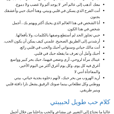
معك أذهب إلى عالم آخر لا يوجد ألم ولا غضب ولا دموع.
أنت الفرح الذي يسكن في قلبي وبيتي. وهنا أحبك حبي وأعشقك
بجنون
أنا الشخص في هذا العالم الذي يحبك أكثر ويهتم بك ، أجمل
شخص في هذا الكون.
حبي تجاوز الحد لم أستطع وصفها بالكلمات، ولا بأفعالها.
أرشدني إلى الطريق الصحيح. علمني كيف يمكن أن يكون الحب.
أنت مالك حياتي وسنواتي أحبك والحب في قلبي رائع.
أحبك وآمل أن تعرف ما يفعله حبك في قلبي.
عيناك مرآة لروحي، أرى وضعي فيهما، حبك بحر كبير وواسع
أغرق فيه كل يوم، وكل يوم أغرق أكثر من اليوم الأخير،
والمفاجأة أنني لا
أريد الهروب من بحر حبك، لأنهم دخلوه بجدية حياتي، بيتي
ووطني وكل تطلعاتي بينما صوتك الرقيق يشعل نارا دافئة قلبي
وينير طريقي.
كلام حب طويل لحبيبتي
غالبا ما نحتاج إلى التعبير عن مشاعر والحب بداخلنا من خلال أجمل