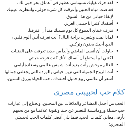
لقد حرك غيابك تسونامي عظيم في أعماق بحر حبي لك،
ففاضت مياه الحنين وأغرقت كل شيء حولي، وانتظرت عينيك
لإنقاذ حياتي من هذا الشوق.
أفتقدك كثيرا يا حبيبي العزيز.
تذرف عيناي الدموع كل يوم بسببك منذ أن افترقنا.
لماذا نمت وشعرت براحة البال؟ أنت تعرف أنني ألوم قلبي ،
الذي أحبك بجنون وتركني.
حاولت أن أنسى الماضي وأبدأ من جديد تعرفت على الفتيات
لكنني لم أستطع أن أنساك لأنك كنت فرحة حياتي.
العالم موحش وأنت بعيد أنت شمس عالمي وسعادة أيامي.
أنت الروح الجميلة التي تزين حياتي والوردة التي يجعلني جمالها
أشعر أن عالمي ربيع جميل. أفتقدك ، حب الحياة ورزق السنين.
كلام حب لحبيبتي مصري
الحب من أجمل المشاعر والعلاقات بين المحبين، ونحتاج إلى عبارات
حب جميلة ورومانسية للتعبير عن حبنا وتقوية علاقتنا مع من نحبهم
بأرقى معاني كلمات الحب. فيما يلي أفضل كلمات الحب لحبيبتي
المصري: