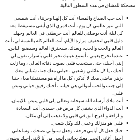
مضحكة للعشاق في هذه السطور التالية.
أنت حب الصباح والمساء أنت كل إلهنا وحزننا ، أنت شمسي
التي تنير عالمي كل يوم ، أنت قمري الذي أبقى مستيقظا معه
كل ليلة أنت بوصلتي للعالم أنت خريطتي في العالم وجهك
دليل قلبي لتخفيف مرارة الأيام، أنت العالم كله بالنسبة لي، أنت
العالم والحب والحب، وبعدك، سيحترق العالم وسيضيع الناس.
عندما تخرج بعيني ، أسمع عينيك تخبر قلبي بأسرار، تقول لي
إنني أحبك، حتى يستجيب قلبي بصوت دقاته العالي ، وما زلت
أحبك ، يا كل عائلتي وشعبي ، حياتي معك جنة، شبابي معك
يزهر ماضي معك لا أتذكر ، كل ما أراه هو مستقبلنا معا ، جنبا
إلى جنب والحب أموالي هي حياتنا ، أحبك رفيق حياتي ونبض
قلبي.
أنت ملاك أرسله الله سبحانه وتعالى إلى قلبي ينبض بالإيمان.
أنت الدواء الذي يشفي كل مرض في جسدي. أنت السعادة
والراحة والفرح. ابق في قلبي ولا تذهب إلى أي مكان.
قلبي هو منزلك وعيني لك. وكل شعبي.
حبك جعل كل أيامي فرحة ، وجعل سنواتي تضحك ، وساعاتي
أجمل أغاني الحب. معك بجانبي أنسى من أنا لأنني أحبك بجنون.