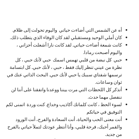
أه عن الشمس التي أضاءت حياتي واليوم تحولت إلى ظلام.
كان أملي الوحيد ومستقبلي لقد كان الوفاء الذي يتطلب ذلك.
كانت شمعة أضاءت حياتي. لقد كانت نارا أشعلت أحزاني ،
واليوم أصبحت رمادا.
حبي كل نبضة من قلبي تهمس اسمك حبي لأنك حبي ، كل
نظرة من عيني تنظر إليك فقط ، حبي ، لأنك حبي. كل ابتسامة
ترسمها شفتاي سببك يا حبي لأنك حبي. البحث الذاتي عنك في
ثوان وساعات.
أتذكر كل اللحظات التي مرت بيننا ووعدنا واتفقنا على أننا لن
ننفصل مهما حدث.
لسوء الحظ ، كانت كلماتك أكاذيب وخداع. كنت وردة اتمنى لكم
التوفيق في حياتكم
أنت معنى الحب والحياة، أنت السعادة والفرح، أنت الورود
والقمر أحبك، فرحة قلبي، وأنا أنتظر عودتك لتملأ حياتي بالفرح
من جديد.