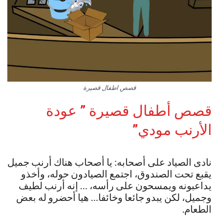
قصص اطفال قصيرة
قصص أطفال قصيرة ” عودة
الأرنب مودي”
نادى الصياد على أصحابه: يا أصحاب هناك أرنب جميل
يقبع تحت الصندوق، اجتمع الصيادون حوله، وأخذو
يداعبونه ويمسحون على رأسه، … إنه أرنب لطيف
وجميل، لكن يبدو جائعا وخائفا… هيا أحضرو له بعض
الطعام.