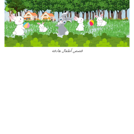
قصص أطفال هادفة