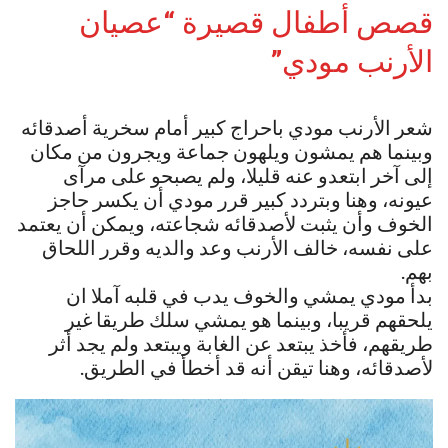
قصص أطفال قصيرة “عصيان
الأرنب مودي”
شعر الأرنب مودي باحراج كبير أمام سخرية أصدقائه
وبينما هم يمشون ويلهون جماعة ويجرون من مكان
إلى آخر ابتعدو عنه قليلا، ولم يصبحو على مرآى
عيونه، وهنا وبتردد كبير قرر مودي أن يكسر حاجز
الخوف وأن يثبت لأصدقائه شجاعته، ويمكن أن يعتمد
على نفسه، خالف الأرنب وعد والديه وقرر اللحاق
بهم.
بدأ مودي يمشي والخوف يدب في قلبه آملا ان
يلحقهم قريبا، وبينما هو يمشي سلك طريقا غير
طريقهم، فأخذ يبتعد عن الغابة ويبتعد ولم يجد أثر
لأصدقائه، وهنا تيقن أنه قد أخطأ في الطريق.