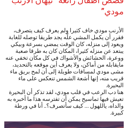
قصص أطفال رائعة “تيهان الأرنب
مودي”
الأرنب مودي خاف كثيرا ولم يعرف كيف يتصرف،
فقرر أن يكمل المشي علّه يجد طريقا توصله للغابة
ويعود إلى منزله، كان الوقت يمضي بسرعة وبيكي
يبتعد عن منزله كثيرا، المكان كان به طرقا صعبة
ووعرة، الحشائش والأشواك في كل مكان تخفي عنه
مايقابله من أماكن، ولا يعرف أين موقعه بالتحديد،
مشى مودي لمسافات طويلة إلى أن لمح بريق ماء
قريب منه، إنها أشعة الشمس تنعكس على ماء
البحيرة.
هنا دب الرعب في قلب مودي، لقد تذكر أن البحيرة
تعيش فيها تماسيح يمكن أن تفترسه هذا ما أخبره به
والداه، ياللهول … كيف سأتصرف؟.. أنا في ورطة
كبيرة.