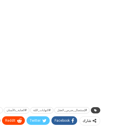
#إستئصال_ضرس_العقل
#التهابات_اللثة
#العناية_بالأسنان
شارك
Facebook
Twitter
ReddIt