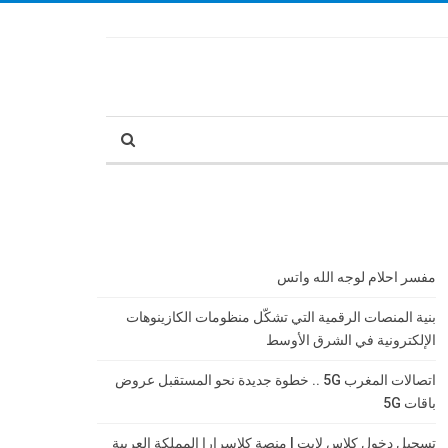
مفسر احلام لوجه الله واتس
بنية المنصات الرقمية التي تشكّل منظومات الكازينوهات
الإلكترونية في الشرق الأوسط
اتصالات المغرب 5G .. خطوة جديدة نحو المستقبل عروض
باقات 5G
تسجيل دخول كلاس لايت | منصة كلاسرارا المملكة العربية