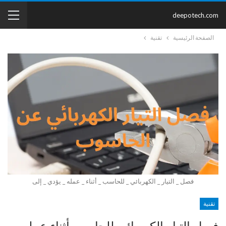
deepotech.com
الصفحة الرئيسية
تقنية
فصل _ التيار _ الكهربائي _ للحاسب _ أثناء _ عمله _ يؤدي _ إلى
تقنية