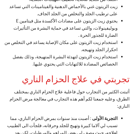
زيت الزيتون غني بالأحماض الدهنية والفيتامينات التي تساعد
على ترطيب الجلد والتخلص من الجلد الجاف.
يحتوي زيت الزيتون على مضادات الأكسدة مثل فيتامين E
وبوليفينولات، والتي تساعد في حماية البشرة من التأثيرات
الضارة للجذور الحرة .
استخدام زيت الزيتون على مكان الإصابة يساعد في التخلص من
احكرار الجلد وتهيجه.
استخدام زيت الزيتون لتهدئة البشرة المتهيجة، وذلك بفضل
الخصائص المضادة للالتهابات التي يحتوي عليها.
تجربتي في علاج الحزام الناري
أثبتت الكثير من التجارب حول فاعلية علاج الحزام الناري بمختلف
الطرق، وعليه جمعنا لكم أهم هذه التجارب في معالجة مرض الحزام
الناري:
التجربة الأولى
: أصبت منذ سنوات بمرض الحزام الناري، مما
تسبب لي آلاما كبيرة وتهيج للجلد وحرقانه، فلجأت الى الطبيب
لعلاجه، حيث وصف لي بعض المراهم والمرطبات، لكن بعد