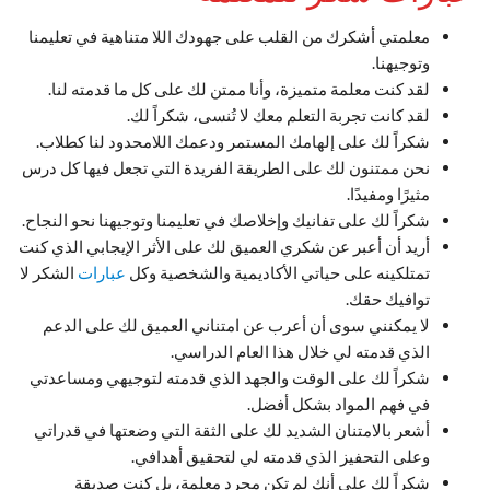
معلمتي أشكرك من القلب على جهودك اللا متناهية في تعليمنا
وتوجيهنا.
لقد كنت معلمة متميزة، وأنا ممتن لك على كل ما قدمته لنا.
لقد كانت تجربة التعلم معك لا تُنسى، شكراً لك.
شكراً لك على إلهامك المستمر ودعمك اللامحدود لنا كطلاب.
نحن ممتنون لك على الطريقة الفريدة التي تجعل فيها كل درس
مثيرًا ومفيدًا.
شكراً لك على تفانيك وإخلاصك في تعليمنا وتوجيهنا نحو النجاح.
أريد أن أعبر عن شكري العميق لك على الأثر الإيجابي الذي كنت
تمتلكينه على حياتي الأكاديمية والشخصية وكل
عبارات
الشكر لا
توافيك حقك.
لا يمكنني سوى أن أعرب عن امتناني العميق لك على الدعم
الذي قدمته لي خلال هذا العام الدراسي.
شكراً لك على الوقت والجهد الذي قدمته لتوجيهي ومساعدتي
في فهم المواد بشكل أفضل.
أشعر بالامتنان الشديد لك على الثقة التي وضعتها في قدراتي
وعلى التحفيز الذي قدمته لي لتحقيق أهدافي.
شكراً لك على أنك لم تكن مجرد معلمة، بل كنت صديقة