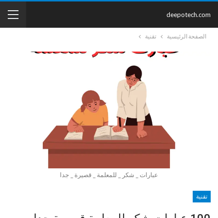
deepotech.com
الصفحة الرئيسية
تقنية
عبارات _ شكر _ للمعلمة _ قصيرة _ جدا
تقنية