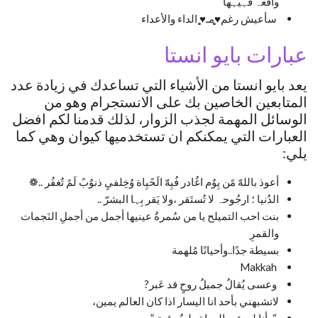
واقعہ فُہيہها
سأعيش رغم♥̨̥̬̩مـ♥̨̥̬̩ الداء والأعداء
عبارات بايو انستا
يعد بايو انستا من الأشياء التي تساعدك في زيادة عدد
المتابعين الخاصين بك على الانستجرام وهو من
الوسائل المهمة لجذب الزوار، لذلك قدمنا لكم افضل
العبارات التي يمكنكم ان تستخدميها كيوان وهي كما
يلي:
أعوذ باللهّ مًن يِوٌم اغُادر فُيِهّ الَحًيِاة وٌخِلفيِ ذنوٌبً لَمً تٌغفُر ..❁
الدُنيا ؛ ارجُوحہ لا تُستَقر ،ولا يَقر بِہا البشرّ ..
بنت احب التميلح يا من سُمرةُ عينيها أجمل من أجملِ النَجمات
والقمرِ
بسيطة جدًا..وأحيانًا مُلهمة
Makkah
وعسى يُقالُ جميلُ روحٍ قد عَبر?
لاتشبهني بأحد انا اليسار اذا كان العالم يمين،