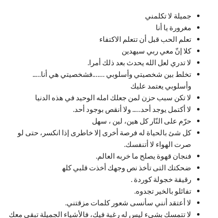
جميلة لا تكلمني
مغرورة يا أنا
تعلم الحب قبل أن تتعلم الاكتفاء
كلا إنّ معي ربي سيهدين
لا تدري لعل الله يحدث بعد ذلك أمرا.
تخلط بين شخصيتي وأسلوبي …….فشخصيتي هي أنا…..
وأسلوبي يعتمد عليك
لا تكن سبب حزن لمن جعلك امله الوحيد في هذه الدنيا
لا أكتمل يوجد أحد….. ولا أنقص بوجود أحد.
حرّم على النّار كل هين، لين ، سهل
كل شئ بالحياة له فرصة أخرى إلا خاطرى إذا انكسر، حتى لو
صرت الهواء لا أتنفسك.
فنجان قهوة يصلح ما خربه العالم.
ضحكتك التى تأخذ نص وجهك أخذت قلبي كله‍
رقيقة خجولة كوردة .
تفائلو بالخير تجدوه.
لا أعتقد أنني سأنسى شعور كلمات مزقتني.
لا تتمسك بشيء ليس له رغبة فيك، فالأشياء الجميلة تبقى معك