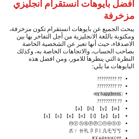
افضل بايوهات انستقرام انجليزي
مزخرفة
يبحث الجميع عن بايوهات انستقرام تكون مزخرفة،
ومكتوبة باللغة الانجليزية من أجل التفاخر بها بين
الاصدقاء، حيث أنها تعبر عن الشخصية الخاصة
بصاحب الحساب، والاتجاهات الخاصة به، وكذلك
النظرة التي ينظرها للامور، ومن افضل هذه
البايوهات ما يلي:
?? ?????????
?? ?????????
m҉y҉ h҉a҉p҉p҉i҉n҉e҉s҉s҉
?? ?????????
【m】【y】 【h】【a】
【p】【p】【i】【n】【e】【s】【s】
ⓜⓨ ⓗⓐⓟⓟⓘⓝⓔⓢⓢ
爪ㄚ 卄卂卩卩丨几乇丂丂
ꂵꐞ ꃬꋬꉣꉣ꒐ꂚꏂꑄꑄ