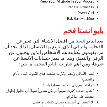
Keep Your Attitude In Your Pocket
Papa Ki Princess
Sweet Girl
Bak Bak Machine
بايو انستا فخم
يعد البايو
انستا
من افضل الاشياء التي تعبر عن
الفخامة والرقي الذي يتمتع بها الانسان، لذلك نجد أن
من يقومون بكتابته هم الأشخاص الذين يبحثون عن
الرقي والتميز، وهذا ما يميز حسابات الانستا عن
غيرها، ومن أهم عبارات البايو الفخمة ما يلي:
تَفنى اللَيالي وَيَبقى ذِكرُ ما صَنَعَت ‏هَذي البُيوتُ عَلى الأَيامِ
وَالحِقَبِ”
لو أكتب سيرتي، ‏لكتبت سطراً واحداً
” هذهِ الطفله كبرت سهواً لم يكن شعوراً سهلاً. أن تُحاول إظهار
نفسك على ما يُرام.
لا أعتقد أني أستطيع نسيان كلمات مزقتني.