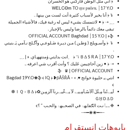
﴿ اني مثل الوطن فاركني هو الخسران ⠀
⠀ᎳᎬᏞᏟᎾm TO ṃʏ ƿяȏғıʟ ┆17 Y.O
↴﴿ أنا بخير لأسباب كثيرة أنت لست من بينها. .
؁ ➝ ﴿ • ‏لاتتمسك بشيء ليس له رغبة فيك، فالأشياء الجميلة
تبقى معك دائماً بالرضا وليس بالإجبار .
ֆء | OFFICIAL ACCOUNT Baghdad ┆15 Y.O
↴ ﴿ ‏وآسـويلج ( وَطـن ) مـن ديـرة ضَـلوعـي ‏وآگـلج نـآمي يَـ بنيتي
.
ＢΔ S R A ┆17 Y.O ↴ ﴿ ‏ ‏ ﮼انت بدايتي ﯛمنتههـاي. ء | ؁
➝ ﴿ • زين آحاچيمن عَليك ؟ وأنت آقرب شي اعرفه ..
ֆ⠀♛ | OFFICIAL ACCOUNT
انتي يـ حليوة خواتج ♥️. » – Bagdad 19Y.O♚ֆ ﴾ IQ ﴿ ❥βÃŜŘÃ
﴾
لَيـﮯتُنآ مِـثًلَ آلَآسًـآمِـيـﮯ لَآ يـﮯغّيـﮯرنآ آلَزمِـن✿﴿ ⠀❆ＩＱ › ＢΔ
ＧḤＤΔＤ
❉ ـ ـٱنـت الګفايهۂ في الصحـبهۂ والحـب ‘’ ؟﴾
بايوهات انستقرام