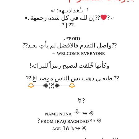
⸂ ‏ بـٰغداديـهه: ⤾‌
‍??إن لله في كل شدة رحمههَ .• ‎
‌‎ ‎ . ?? | ?.
⠀. ғʀᴏm
??واصل التقدم فالافضل لم يأتِ بعـد??
⠀ ⠀ ⠀ – ᴡᴇʟᴄᴏᴍᴇ ᴇᴠᴇʀʏᴏɴᴇ
وكأنها خُلقت لتصبح رمزاً للبرائه!
?? طبعـي ذهب بس الناس موصيـاغ ?? ⠀
⠀ ⠀ ⠀⠀
──✺(?)✺──
⠀⠀ ⠀ ⠀⠀⠀⠀⠀⠀⠀⠀⠀
⠀ ⠀⠀ ⠀ ⠀ ⠀
⠀⠀⠀ ⠀ ⠀ ⠀ ↯?⠀ ⠀
※ ↬ ɴᴀᴍᴇ ɴᴏɴᴀ ༒
※ ↬ ғʀᴏᴍ ɪʀᴀǫ ʙᴀɢʜᴅᴀᴅ ?
※ ↬ ᴀɢᴇ 16 ঌ