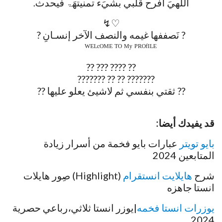
اللهيَ افرح قلبي بشيَء تمنيتھَۃ فيحدث.
♡↯
? نَصففها غيمه والنصف الآخر إنسـانِ‌ ?
⠀ ⠀ ᵂᴱᴸᶜᴼᴹᴱ ᵀᴼ ᴹʸ ᴾᴿᴼᶠᴵᴸᴱ
?? ???? ??? ??
??????? ?? ?? ??????? ⠀
⠀?? ثقتي بنفسي ثم لاشيئ يعلو عليها ??⠀
⠀
قد يفيدك أيضا:
بايو تويتر
عبارات بايو فخمة من أسرار زيادة
المتابعين 2024
شرح
هايلايت انستقرام
(Highlight) صِور هايلات
انستا جاهزه
يوزرات انستا فخمه
|يوزر انستا ثلاثي،رباعي حصرية
2024