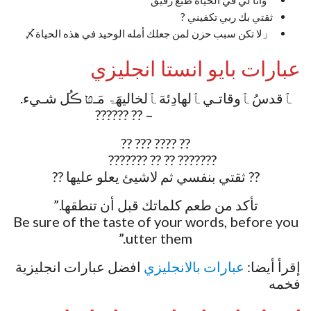
“وأنا لي في الحياة طبعٌ رقيق”
ثقتي بك ربي تكفيني ?
「لا تكن سبب حزن لمن جعلك أمله الوحيد في هذه الحياة〆
عبارات بايو انستا انجليزي
ﭑقدسُ ﭑوقاتـي ﭑلهادِئهَ ﭑلخاليهَۃ مَـטּ ڪُل شـيء.
⠀ ⠀ ⠀ ⠀⠀ – ?? ??????
?? ???? ??? ??
??????? ?? ?? ??????? ⠀
⠀?? ثقتي بنفسي ثم لاشيئ يعلو عليها ??⠀
تأكد من طعم كلماتك قبل أن تنطقها.”
Be sure of the taste of your words, before you
utter them.”
إقرأ أيضا:
عبارات بالانجليزي
افضل عبارات انجليزية
فخمه