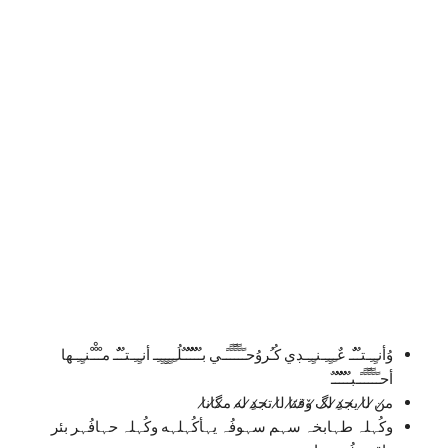
وُأنـِِـِـتـٌـٌٌـ عٌـِـِِـِـنـِِـِـڊي كُـُروُحـًـًًـًًًـًًـًـي بـٌـٌٌـٌٌٌـٌٌـٌلُـِـِِـِِِـِِـِـ أنـِِـِـتـٌـٌٌـ مـْـْْـْنـِِـِـها
أحـًـًًـًًًـًًـًـبـٌـٌٌـٌٌٌـٌٌـٌ
م̷ن̷ ل̷ا ي̷ج̷د̷ِ ل̷گ̷ ۆ̷ق̷ت̷ا ل̷ا ت̷ج̷د̷ِ ل̷ه م̷گ̷ان̷ا
وكُہلہ طہابخہ سہم سہوفُہ يہأكُہلہه وكُہلہ حہافُہر بئر