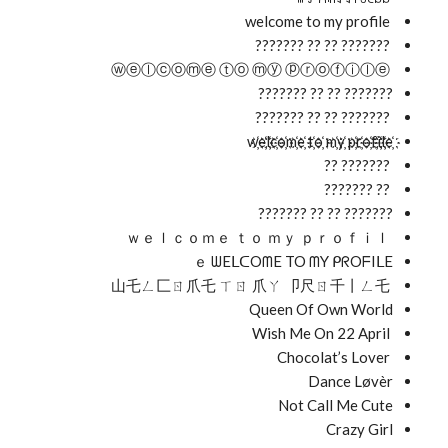
welcome to my profile
??????? ?? ?? ???????
ⓦⓔⓛⓒⓞⓜⓔ ⓣⓞ ⓜⓨ ⓟⓡⓞⓕⓘⓛⓔ
??????? ?? ?? ???????
??????? ?? ?? ???????
w҉e҉l҉c҉o҉m҉e҉ t҉o҉ m҉y҉ p҉r҉o҉f҉i҉l҉e҉
??????? ??
?? ???????
??????? ?? ?? ???????
ｗｅｌｃｏｍｅ ｔｏ ｍｙ ｐｒｏｆｉｌ
ｅ ᗯEᒪᑕOᗰE TO ᗰY ᑭᖇOᖴIᒪE
山乇ㄥ匚ㄖ爪乇 ㄒㄖ 爪ㄚ 卩尺ㄖ千丨ㄥ乇
Queen Of Own World
Wish Me On 22 April
Chocolat’s Lover
Dance Løvèr
Not Call Me Cute
Crazy Girl