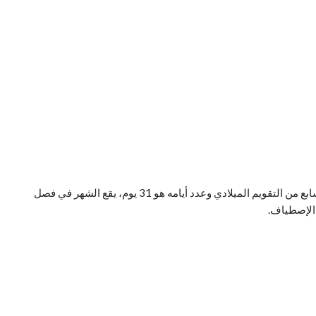
كم يوم في شهر يوليو، شهر يوليو اوشهر Jully هو الشهر السابع من التقويم الميلادي وعدد أيامه هو 31 يوم، يقع الشهر في فصل
 الإصطياف.