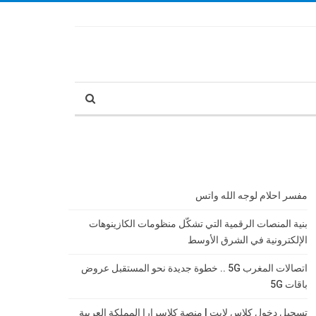
مفسر احلام لوجه الله واتس
بنية المنصات الرقمية التي تشكّل منظومات الكازينوهات
الإلكترونية في الشرق الأوسط
اتصالات المغرب 5G .. خطوة جديدة نحو المستقبل عروض
باقات 5G
تسجيل دخول كلاس لايت | منصة كلاسرارا المملكة العربية