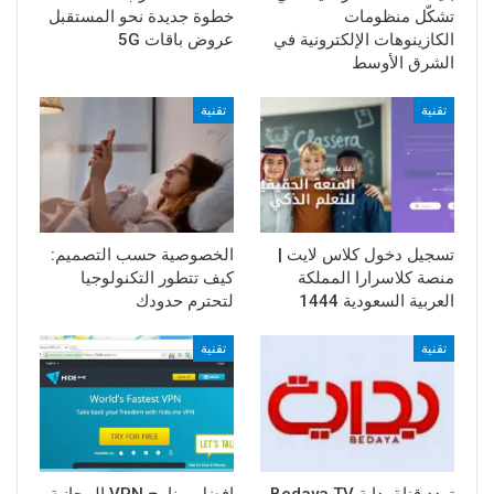
تشكّل منظومات
خطوة جديدة نحو المستقبل
الكازينوهات الإلكترونية في
عروض باقات 5G
الشرق الأوسط
تقنية
تقنية
تسجيل دخول كلاس لايت |
الخصوصية حسب التصميم:
منصة كلاسرارا المملكة
كيف تتطور التكنولوجيا
العربية السعودية 1444
لتحترم حدودك
تقنية
تقنية
تردد قناة بداية Bedaya TV
افضل برنامج VPN المجانية