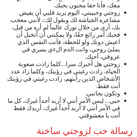
معك، فأنا حقا مجنون بحبك.
زوجتي وحبيبتي، اليوم يريد قلبي أن يفيض
مشاعره الجياشة لك ويقول لك:، لأنني معجب
بك، أرى من خلال نورك عالماً لم أره من قبل،
فحبك أمر رائع حقًا، ولا يمكنني أن أتخيل أن
اعيش دونك ولو للحظة، فأنت النفس الذي
يملئ روحي، وانت الدم الءي يسري في
عروقي، أحبك.
زوجتي هل أخبرك سرا…كلما زادت صعوبة
الحياة، زادت رغبتي في رؤيتك، وكلما زاد عدد
الأشخاص الذين رأيتهم، زادت رغبتي في رؤيتك
أنت فقط.
وتكون بجانبي.
حبي… ليس الأمر أنني لا أريد أحداً غيرك، كل ما
في الأمر أنني لا أريد أحداً غيرك، أريدك فقط
أنت يا معشوقتي.
رسالة حب لزوجتي ساخنة