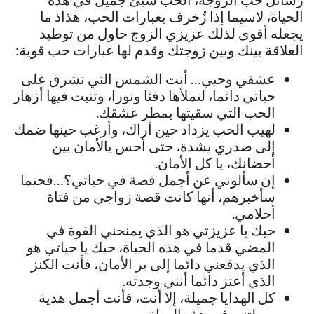
الحياة، لاسيما إذا زُخرف بعبارات الحب، هذاذ ما
يجعله أقوى لذلك عزيزي الزوج حاول من توطيد
العلاقة بينك وبين زوجتك وقدم لها عبارات حب قوية:
عشقي وحبي… أنت الشمس التي تشرق على
حياتي دائما، لتملأها دفئا ونورا، وتنبت فيها أزهار
الحب التي سقيتها بمطر عشقك.
لهيب الحب يزداد حين أراك، وأرغب حينها ضمك
إلى صدري بشدة، حتى أحس بالأمان بين
أحضانك، يا كل الأمان.
إن سألوني عن أجمل قصة في حياتي؟…فحتما
سأخبرهم، أنها كانت قصة زواجي من فتاة
أحلامي.
حبك يا عزيزتي هو الذي يمنحني القوة في
المضي قدما في هذه الحياة، حبك يا حياتي هو
الذي يدفعني دائما إلى بر الأمان، فأنت الكنز
الذي أعتز دائما أنني وجدته.
كل الهدايا جميلة، إلا أنت، فأنت أجمل هدية