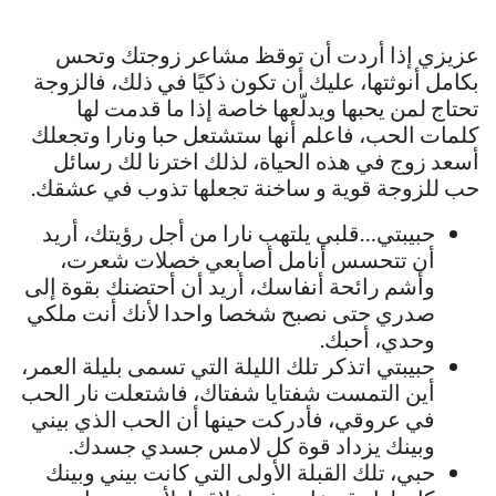
عزيزي إذا أردت أن توقظ مشاعر زوجتك وتحس
بكامل أنوثتها، عليك أن تكون ذكيًا في ذلك، فالزوجة
تحتاج لمن يحبها ويدلّعها خاصة إذا ما قدمت لها
كلمات الحب، فاعلم أنها ستشتعل حبا ونارا وتجعلك
أسعد زوج في هذه الحياة، لذلك اخترنا لك رسائل
حب للزوجة قوية و ساخنة تجعلها تذوب في عشقك.
حبيبتي…قلبي يلتهب نارا من أجل رؤيتك، أريد
أن تتحسس أنامل أصابعي خصلات شعرت،
وأشم رائحة أنفاسك، أريد أن أحتضنك بقوة إلى
صدري حتى نصبح شخصا واحدا لأنك أنت ملكي
وحدي، أحبك.
حبيبتي اتذكر تلك الليلة التي تسمى بليلة العمر،
أين التمست شفتايا شفتاك، فاشتعلت نار الحب
في عروقي، فأدركت حينها أن الحب الذي بيني
وبينك يزداد قوة كل لامس جسدي جسدك.
حبي، تلك القبلة الأولى التي كانت بيني وبينك