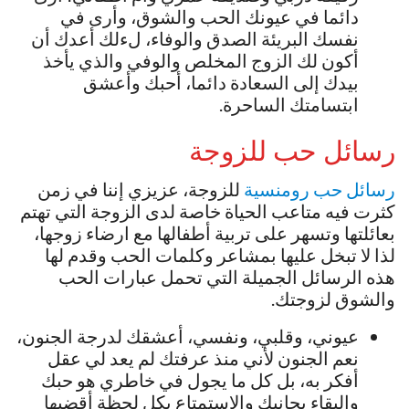
دائما في عيونك الحب والشوق، وأرى في
نفسك البريئة الصدق والوفاء، لءلك أعدك أن
أكون لك الزوج المخلص والوفي والذي يأخذ
بيدك إلى السعادة دائما، أحبك وأعشق
ابتسامتك الساحرة.
رسائل حب للزوجة
رسائل حب رومنسية
للزوجة، عزيزي إننا في زمن
كثرت فيه متاعب الحياة خاصة لدى الزوجة التي تهتم
بعائلتها وتسهر على تربية أطفالها مع ارضاء زوجها،
لذا لا تبخل عليها بمشاعر وكلمات الحب وقدم لها
هذه الرسائل الجميلة التي تحمل عبارات الحب
والشوق لزوجتك.
عيوني، وقلبي، ونفسي، أعشقك لدرجة الجنون،
نعم الجنون لأني منذ عرفتك لم يعد لي عقل
أفكر به، بل كل ما يجول في خاطري هو حبك
والبقاء بجانبك والاستمتاع بكل لحظة أقضيها