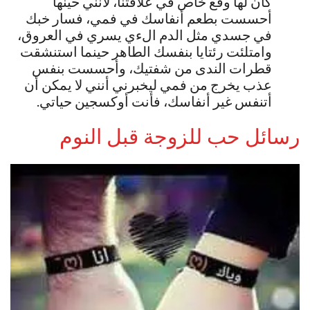
كان لها وقع خاص في علاقتنا، لأنني حينها
أحسست بطعم أنفاسك في فمي، فسار خبك
في جسدي مثل الدم الءي يسري في العروق،
وامتلئت رئتايا بنفسك الطاهر حينما استنشقت
قطرات الندى من شفتيك، وأحسست بنفس
عذب يخرج من فمي ليخبرني أنني لا يمكن أن
أتنفس غير أنفاسك، فأنت أوكسجين حياتي.
رسائل حب للزوجة قبل النوم