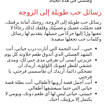
وصلتني في هذه الحياة.
رسائل حب طويلة إلى الزوجة
رسائل حب طويلة إلى الزوجة، زوجتك أمانة برقبتك،
فقد تحمّلت غضبك وعصبيّتك وقلقك لذلك رجاءًا لا
تتعبها ورُدّ إليها جزءًا من جميلها، بتقديم لها رسائل
وكلمات حب تجعلها سعيدة:
حبي… أنت النجمة التي أنارت درب حياتي، أنت
الشهد العسلي الذي أتذوق طعم حلاوته كل يوم.
عزيزتي أتمنى أن تعرفي مدى حبي لك، ومدى
عشقي للنظر لعيونك اللؤلؤية، أريدك أن
تضحكي دائما، أريدك أن تقاسميني فرحتي، يا
فرحتي.
أنت أجمل قصة أرويها لأطفالي، أنت بطلة قصة
حياتي التي حتما سيعشقها أطفالي.
حبيبتي، حياتي ليس لها أي طعم دونك، ويومي لا
يكتمل إلا برؤيتك، أحبك.