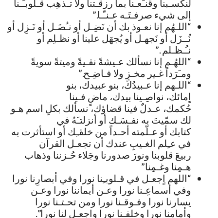
لنكسـبنا وقنـِّعـنا بما رزقـتنا ولا تـذهِب قـلوبـَـنا
إلى شيء صرفـتَـه عـنـّـا.”
“اللـهُم إنا نعـوذ بك أن نَضِـل أو نـُضَـل أو نَـزِل أو
نُــزَل أو نَجهـل أو يُجهَل علينا أو نظـلِم أو
نـُـظـلم .”
“اللهُـم إنا نسألك عـيشةً نقـيةً وميتةً سويةً
ومـَرَداً غـير مخـزٍ ولا فـاضِـح.”
“اللـهم إنا عـبيدُك، بنو عبيدك، بنو
اٍمائك، نواصِـينا بيدك، ماضٍ فـينا
حُكمك، عـدلٌ فينا قضاؤك، نسألك بكلِ اسم هـو
لك سمّيتَ به نفـسَـك أو أنزلتـَهُ في
كتابك أو عـلّمته أحـداً من خلقـِك أو استأثرت به
في عـِلم الغـيبِ عندك أن تجعـل القرآن
ربيعَ قلوبنا ونورَ صدورنا وجَلاء حُـزننا وذهاب
هـمِنا وغـمِنا”
“اللهم اٍجعـل في قـلوبـِنا نورا وفي أبصارِنا نورا
وفي أسماعِـنا نورا وعـن أيماننا نورا وعـن
يسارنا نورا وفـوقـنا نورا ومن تحـتـنا نورا
وأمامنا نورا وخلفـنا نورا واجعـل لنا نورا”.