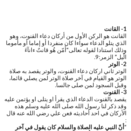
1- القانت
القانت هو الركن الأول من أركان دعاء القنوت، وهو
الذي يتلو الدعاء سواءا كان منفردا أو إماما أو مأموما
وذلك استنادا لقوله تعالى“أمّن هُو قانتٌ ءانآءَ
الّيل” الزمر:9.
2- الوتر
الوتر ثاني اركان دعاء القنوت، والوتر يقصد به صلاة
الوتر هو القيام في آخر صلاة الوتر لمن يصلي قائما،
وقبل السجود لمن صلى جالسا.
3- القنوت
يقصد بالقنوت الدعاء الذي يقرأ او يتلى او يؤتمن عليه
وقد ذكر لنا رسول الله صلى الله عليه وسلم هذه
الأركان في احد أحاديثه فعن علي رضي الله عنه قال
:
“
أنّ النبي عليه الصلاة والسلام كان يقول في آخر