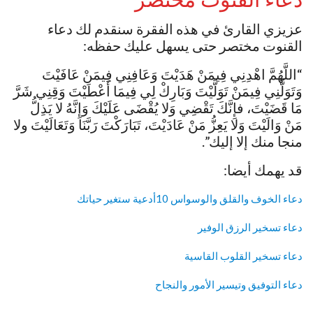
عزيزي القارئ في هذه الفقرة سنقدم لك دعاء
القنوت مختصر حتى يسهل عليك حفظه:
“اللَّهُمَّ اهْدِنِي فِيمَنْ هَدَيْتَ وَعَافِنِي فِيمَنْ عَافَيْتَ
وَتَوَلَّنِي فِيمَنْ تَوَلَّيْتَ وَبَارِكْ لِي فِيمَا أَعْطَيْتَ وَقِنِي شَرَّ
مَا قَضَيْتَ، فإِنَّكَ تَقْضِي وَلا يُقْضَى عَلَيْكَ وَإِنَّهُ لا يَذِلُّ
مَنْ وَالَيْتَ وَلا يَعِزُّ مَنْ عَادَيْتَ، تَبَارَكْتَ رَبَّنَا وَتَعَالَيْتَ ولا
منجا منك إلا إليك”.
قد يهمك أيضا:
دعاء الخوف والقلق والوسواس 10أدعية ستغير حياتك
دعاء تسخير الرزق الوفير
دعاء تسخير القلوب القاسية
دعاء التوفيق وتيسير الأمور والنجاح