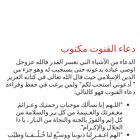
دعاء القنوت مكتوب
الدعاء من الأشياء الني تغسر القدر فالله عزوجل
اوصى عباده بدعوته حتى يسنجيب له وهو جزء من
الدين الإسلامي حيث قال الله تعالى في كتابه العزيز
” أدعوني أستجب لكم” ولمن يرغب في حفظ وقراءة
دعاء القنوت فهو كالتالي:
“اللـهم إنا نسألك موجباتِ رحمتـِك وعـزائمَ
مغـفرتك والغـنيمةَ من كل بـِر والسلامة من
كل إثم والفوزَ بالجنة والنجاة من النـار ، يا ذا
الجلال والإكـرام”.
“الهم اغـفـر لنا ذنوبنا ووسـّع لنا خُـلُــقـنا وطيّب