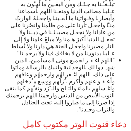
تبلّـغـُـنا به جنتَـك ومن اليقـين ما تُهـّون به
عـلينا مصائبَ الدنيا ومتعـنا اللهم بأسماعنا
وأبصارِنا وقـواتـِنا ما أبقـيتنا واجعـلهُ الوارثَ
منـّا واجعـل ثأرنا على من ظلمنا وانصُرنا على
من عادانا ولا تجعـل مصيبـتَـنا في ديـننا ولا
تجعـل الدنيا أكبرَ هـمِنا ولا مبلغَ علمِنا ولا إلى
النار مصيرنا واجعـل الجنة هي دارنا ولا تُسلط
عـلينا بذنوبـِنا من لا يخافك فينا ولا يرحمـنا “
“اللهم اغـفـر لجميع موتى المسلمين، الذين
شهـِـدوا لك بالوحدانية ولنبيك بالرسالة وماتوا
على ذلك، اللهم اغـفر لهُم وارحمهُم وعافهم
وأعـفـو عنهم وأكرم نـُزلَهم ووسِع مـُدخلهم
واغـسلهم بالماء والثـلج والبـَرَد ونقـّهم كما ينقى
الثوب الأبيض من الدنس وارحمنا اللهم برحمتك
إذا صرنا إلى ما صاروا إليه، تحت الجنادل
والتراب وحـدنا”.
دعاء قنوت الوتر مكتوب كامل