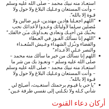
استعـاذ منه نبيك محمد – صلى الله عليه وسلم
– وأنت المستعان وعـليك البلاغ ولا حول ولا
قـوة إلا بالله”.
“اللهم اجعـلنا هادين مهتدين، غـير ضالين ولا
مُضلين سـِلما لأوليائك وعـدوا لأعدائك نحب
بحـُبك مَن أحبـك ونعادي بعـداوتك مـَن خالفك.”
“اللهم إنا نسألك الفـوز في العـطاء
والقضاء ونـُزل الشهداء وعـيش السُعـداء
والنصر عـلى الأعـداء.”
اللهم إنا نسألك من خير ما سألك منه محمد –
صلى الله عليه وسلم – ونعـوذ بك من شر ما
استعـاذ منه نبيك محمد – صلى الله عليه وسلم
– وأنت المستعان وعـليك البلاغ ولا حول ولا
قـوة إلا بالله”.
“يا حي يا قيـوم برحمتك أستغـيث، أصـِلح لي
شأني كـله ولا تكـلني إلى نفسي طرفة عـين.”
أركان دعاء القنوت