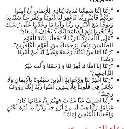
“رَبَّنَا إِنَّنَا سَمِعْنَا مُنَادِيًا يُنَادِي لِلْإِيمَانِ أَنْ آمِنُوا
بِرَبِّكُمْ فَآمَنَّا رَبَّنَا فَاغْفِرْ لَنَا ذُنُوبَنَا وَكَفِّرْ عَنَّا سَيِّئَاتِنَا
وَتَوَفَّنَا مَعَ الْأَبْرَارِ، رَبَّنَا وَآتِنَا مَا وَعَدْتَنَا عَلَى رُسُلِكَ
وَلَا تُخْزِنَا يَوْمَ الْقِيَامَةِ إِنَّكَ لَا تُخْلِفُ الْمِيعَادَ”.
“عَلَى اللَّهِ تَوَكَّلْنَا رَبَّنَا لَا تَجْعَلْنَا فِتْنَةً لِلْقَوْمِ
الظَّالِمِينَ وَنَجِّنَا بِرَحْمَتِكَ مِنَ الْقَوْمِ الْكَافِرِينَ”.
“رَبَّنَا آتِنَا مِنْ لَدُنْكَ رَحْمَةً وَهَيِّئْ لَنَا مِنْ أَمْرِنَا
رَشَدًا”
“رَبَّنَا إنا آمَنَّا فَاغْفِرْ لَنَا وَارْحَمْنَا وَأَنْتَ خَيْرُ
الرَّاحِمِينَ”
“رَبَّنَا اغْفِرْ لَنَا وَلِإِخْوَانِنَا الَّذِينَ سَبَقُونَا بِالْإِيمَانِ وَلَا
تَجْعَلْ فِي قُلُوبِنَا غِلًّا لِلَّذِينَ آمَنُوا رَبَّنَا إِنَّكَ رَؤوفٌ
رَحِيمٌ.”
“رَبَّنَا اصْرِفْ عَنَّا عَذَابَ جَهَنَّمَ إِنَّ عَذَابَهَا كَانَ
غَرَامًا، رَبَّنَا هَبْ لَنَا مِنْ أَزْوَاجِنَا وَذُرِّيَّاتِنَا قُرَّةَ أَعْيُنٍ
وَاجْعَلْنَا لِلْمُتَّقِينَ إِمَامًا”.
دعاء القنوت مختصر