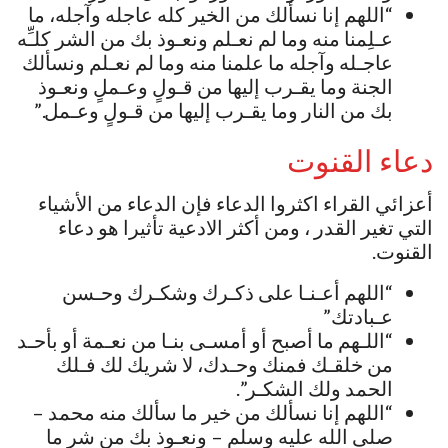
“اللهم إنا نسألك من الخير كله عاجله وآجله، ما
عـلِمنا منه وما لم نعـلم ونعـوذ بك من الشر كلـِّه
عاجـله وآجله ما علمنا منه وما لم نعـلم ونسألك
الجنة وما يقـرب إليها من قـولٍ وعـملٍ ونعـوذ
بك من النار وما يقـرب إليها من قـولٍ وعـمل.”
دعاء القنوت
أعزائي القراء اكثروا الدعاء فإن الدعاء من الأشياء
التي تغير القدر ، ومن أكثر الادعية تأثيرا هو دعاء
القنوت.
“اللهم أعـنـا على ذكـرك وشكـرك وحـسن
عـبادتك”
“اللـهم ما أصبح أو أمسـى بنـا من نعـمة أو بأحـد
من خلقـك فمنك وحـدك، لا شريك لك فـلك
الحمد ولك الشكـر”.
“اللهم إنا نسألك من خير ما سألك منه محمد –
صلى الله عليه وسلم – ونعـوذ بك من شر ما