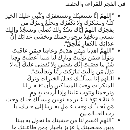
في الفجر للقراءة والحفظ
“اللهمَّ إنَّا نستعينُكَ ونستغفرُكَ ونُثْنِي عليكَ الخيرَ
كلَّهُ ونشكرُكَ ولا نَكْفُرُكَ ونخلَعُ ونترُكُ من
يفجرُكَ اللهمَّ إيَّاكَ نعبُدُ ولكَ نُصلِّي ونسجُدُ وإليكَ
نسعى ونَحْفِدُ نرجو رحمتَكَ ونخشَى عذابَكَ إنَّ
عذابَكَ بالكفارِ مُلْحِقٌ”.
“اللهمَّ اهدِنا فيمَن هدَيتَ وعافِنا فيمَن عافَيتَ
وتوَلَّنا فيمَن توَلَّيتَ وبارِكْ لنا فيما أعطَيتَ وقِنا
شَرَّ ما قضَيتَ إنَّك تَقضي ولا يُقضى عليكَ إنَّه لا
يَذِلُّ مَن والَيتَ تَبارَكتَ ربَّنا وتَعالَيتَ”.
الـلهم إنا نسألـُـك فعـلَ الخيرات وتركَ
المنكرات وحبَ المساكين وأن تغـفـر لنا
وترحمنا وتتوب علينا وإذا أردت بقـومٍ
فـتنةً فـتوَفـنا غـير مفـتونين ونسألك حبَـك وحبَ
مَن يُحـبـُـك وحب عـملٍ يقـربنا إلى حـبـِك، يا
رب العــالمـين .
“اللهم اقسم لنا من خشيتك ما تحول به بيننا
وبين معـصيتك يا عزيز ياجبار ومن طاعـتك ما