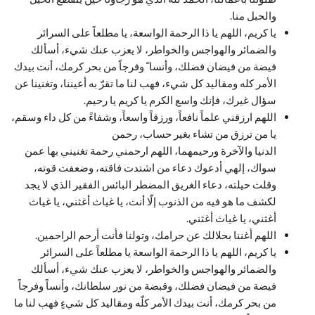
والحبل منا.
يا كريم، اللهم يا ذا الرحمة الواسعة، يا مطلعاً على السرائر
والضمائر والهواجس والخواطر، لا يعزب عنك شيء، أسألك
فيضة من فيضان فضلك، وأنسا ً وفرجاً من بحر كرمك، أنت بيدك
الأمر كله ومقاليد كل شيء، فهب لنا ما تقرّ به أعيننا، وتغنينا عن
سؤال غيرك، فإنك واسع الكرم يا كريم يا رحيم.
اللهم ارزقني علماً نافعاً، ورزقاً واسعاً، وشفاءً من كل داء وسقم،
يا من ترزق من تشاء بغير حساب، رحمن
الدنيا والآخرة ورحيمهما، اللهم ارحمني رحمة تغنيني بها عمن
سواك، إلهي أدعوك دعاء من اشتدت فاقته، وضعفت قوته،
وقلت حيلته، دعاء الغريق المضطر البائس الفقير الذي لا يجد
لكشف ما هو فيه من الذنوب إلّا أنت، يا غياث أغثني، يا غياث
أغثني، يا غياث أغثني.
اللهم أغننا بحلالك عن حرامك، وتولنا فأنت أرحم الراحمين.
يا كريم، اللهم يا ذا الرحمة الواسعة يا مطلعاً على السرائر
والضمائر والهواجس والخواطر، لا يعزب عنك شيء، أسألك
فيضة من فيضان فضلك، وقبضة من نور سلطانك، وأنساً وفرجاً
من بحر كرمك، أنت بيدك الأمر كلّه ومقاليد كل شيءٍ فهب لنا ما