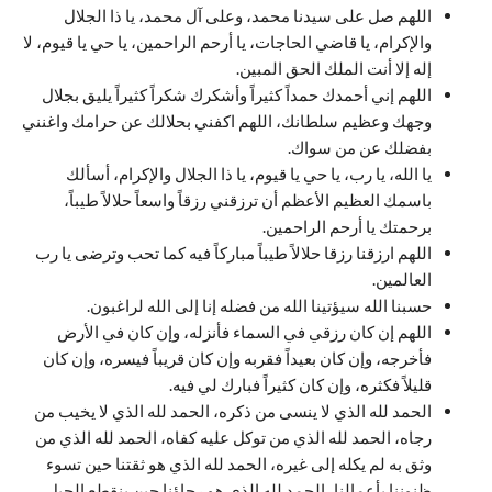
اللهم صل على سيدنا محمد، وعلى آل محمد، يا ذا الجلال
والإكرام، يا قاضي الحاجات، يا أرحم الراحمين، يا حي يا قيوم، لا
إله إلا أنت الملك الحق المبين.
اللهم إني أحمدك حمداً كثيراً وأشكرك شكراً كثيراً يليق بجلال
وجهك وعظيم سلطانك، اللهم اكفني بحلالك عن حرامك واغنني
بفضلك عن من سواك.
يا الله، يا رب، يا حي يا قيوم، يا ذا الجلال والإكرام، أسألك
باسمك العظيم الأعظم أن ترزقني رزقاً واسعاً حلالاً طيباً،
برحمتك يا أرحم الراحمين.
اللهم ارزقنا رزقا حلالاً طيباً مباركاً فيه كما تحب وترضى يا رب
العالمين.
حسبنا الله سيؤتينا الله من فضله إنا إلى الله لراغبون.
اللهم إن كان رزقي في السماء فأنزله، وإن كان في الأرض
فأخرجه، وإن كان بعيداً فقربه وإن كان قريباً فيسره، وإن كان
قليلاً فكثره، وإن كان كثيراً فبارك لي فيه.
الحمد لله الذي لا ينسى من ذكره، الحمد لله الذي لا يخيب من
رجاه، الحمد لله الذي من توكل عليه كفاه، الحمد لله الذي من
وثق به لم يكله إلى غيره، الحمد لله الذي هو ثقتنا حين تسوء
ظنوننا بأعمالنا، الحمد لله الذي هو رجاؤنا حين ينقطع الحيل