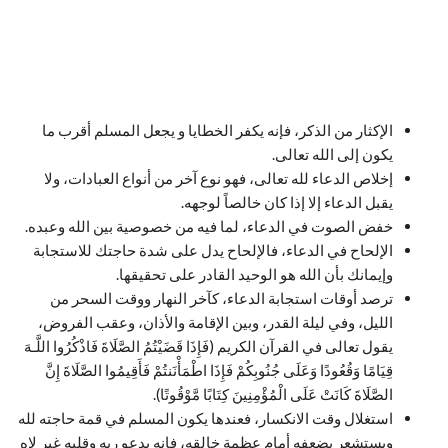
الإكثار من الذكر، فإنه يكفر الخطايا و يجعل المسلم أقرب ما
يكون إلى الله تعالى.
إخلاص الدعاء لله تعالى، فهو نوع آخر من أنواع العبادات، ولا
يقبل الدعاء إلا إذا كان خالصاً لوجهه.
خفض الصوت في الدعاء، لما فيه من خصوصية بين الله وعبده.
الإلحاح في الدعاء، فالإلحاح يدل على شدة حاجتك للاستجابة
وإيمانك بأن الله هو الوحيد القادر على تحقيقها.
ترصد أوقات استجابة الدعاء، كآخر النهار ووقت السحر من
الليل، وفي ليلة القدر، وبين الإقامة والأذان، وعقب الفروض،
يقول تعالى في القرآن الكريم (فَإِذَا قَضَيْتُمُ الصَّلَاةَ فَاذْكُرُوا اللَّـهَ
قِيَامًا وَقُعُودًا وَعَلَى جُنُوبِكُمْ فَإِذَا اطْمَأْنَنتُمْ فَأَقِيمُوا الصَّلَاةَ إِنَّ
الصَّلَاةَ كَانَتْ عَلَى الْمُؤْمِنِينَ كِتَابًا مَّوْقُوتًا).
استغلال وقت الانكسار، فعندها يكون المسلم في قمة حاجته لله
ويستشعر بضعفه أمام عظمة خالقه، فإنه يدعو ربه وقلبه غير لاه