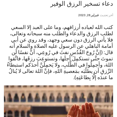
دعاء تسخير الرزق الوفير
آخر تحديث
فبراير 28, 2023
كتب الله لعباده أرزاقهم، وما على العبد إلا السعي
لطلب الرزق والدعاء والطلب منه سبحانه وتعالى،
فلا يأتي الرزق دون سعي وجهد، وقد روي عن أبي
أمامة الباهلي عن الرسول عليه الصلاة والسلام أنه
قال: (إنَّ رُوحَ القُدُسِ نفثَ في رُوعِي، أنَّ نفسًا لَن
تموتَ حتَّى تستكمِلَ أجلَها، وتستوعِبَ رزقَها، فاتَّقوا
اللهَ، وأجمِلُوا في الطَّلَبِ، ولا يَحمِلَنَّ أحدَكم استبطاءُ
الرِّزقِ أن يطلُبَه بمَعصيةِ اللهِ، فإنَّ اللهَ تعالى لا يُنالُ
ما عندَه إلَّا بِطاعَتِهِ).