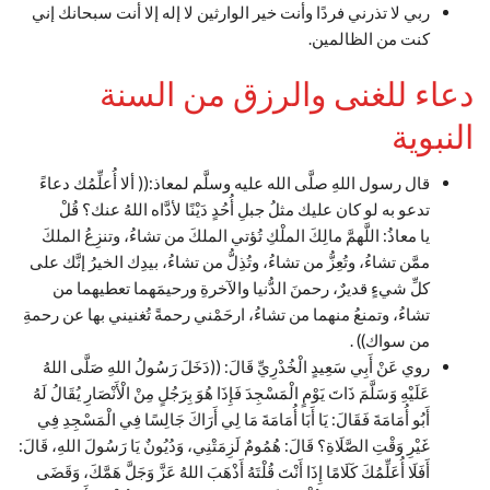
ربي لا تذرني فردًا وأنت خير الوارثين لا إله إلا أنت سبحانك إني
كنت من الظالمين.
دعاء للغنى والرزق من السنة
النبوية
قال رسول اللهِ صلَّى الله عليه وسلَّم لمعاذ:(( ألا أُعلِّمُك دعاءً
تدعو به لو كان عليك مثلُ جبلِ أُحُدٍ دَيْنًا لأدَّاه اللهُ عنك؟ قُلْ
يا معاذُ: اللَّهمَّ مالِكَ الملْكِ تُؤتي الملكَ من تشاءُ، وتنزِعُ الملكَ
ممَّن تشاءُ، وتُعِزُّ من تشاءُ، وتُذِلُّ من تشاءُ، بيدِك الخيرُ إنَّك على
كلِّ شيءٍ قديرٌ، رحمنَ الدُّنيا والآخرةِ ورحيمَهما تعطيهما من
تشاءُ، وتمنعُ منهما من تشاءُ، ارحَمْني رحمةً تُغنيني بها عن رحمةِ
من سواك)) .
روي عَنْ أَبِي سَعِيدٍ الْخُدْرِيِّ قَالَ: ((دَخَلَ رَسُولُ اللهِ صَلَّى اللهُ
عَلَيْهِ وَسَلَّمَ ذَاتَ يَوْمٍ الْمَسْجِدَ فَإِذَا هُوَ بِرَجُلٍ مِنْ الْأَنْصَارِ يُقَالُ لَهُ
أَبُو أُمَامَةَ فَقَالَ: يَا أَبَا أُمَامَةَ مَا لِي أَرَاكَ جَالِسًا فِي الْمَسْجِدِ فِي
غَيْرِ وَقْتِ الصَّلَاةِ؟ قَالَ: هُمُومٌ لَزِمَتْنِي، وَدُيُونٌ يَا رَسُولَ اللهِ، قَالَ:
أَفَلَا أُعَلِّمُكَ كَلَامًا إِذَا أَنْتَ قُلْتَهُ أَذْهَبَ اللهُ عَزَّ وَجَلَّ هَمَّكَ، وَقَضَى