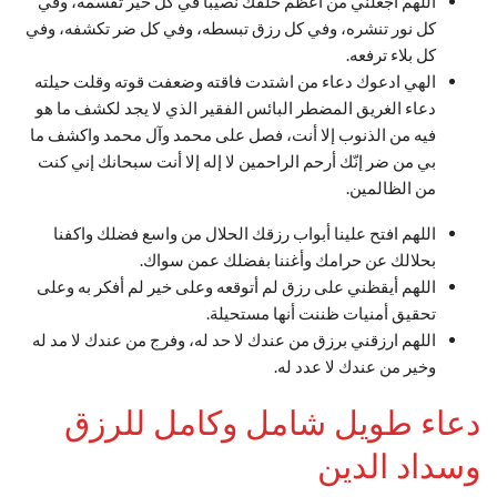
اللهم اجعلني من أعظم خلقك نصيبا في كل خير تقسمه، وفي
كل نور تنشره، وفي كل رزق تبسطه، وفي كل ضر تكشفه، وفي
كل بلاء ترفعه.
الهي ادعوك دعاء من اشتدت فاقته وضعفت قوته وقلت حيلته
دعاء الغريق المضطر البائس الفقير الذي لا يجد لكشف ما هو
فيه من الذنوب إلا أنت، فصل على محمد وآل محمد واكشف ما
بي من ضر إنّك أرحم الراحمين لا إله إلا أنت سبحانك إني كنت
من الظالمين.
اللهم افتح علينا أبواب رزقك الحلال من واسع فضلك واكفنا
بحلالك عن حرامك وأغننا بفضلك عمن سواك.
اللهم أيقظني على رزق لم أتوقعه وعلى خير لم أفكر به وعلى
تحقيق أمنيات ظننت أنها مستحيلة.
اللهم ارزقني برزق من عندك لا حد له، وفرج من عندك لا مد له
وخير من عندك لا عدد له.
دعاء طويل شامل وكامل للرزق
وسداد الدين