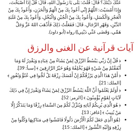
عَنْكَ دَيْنَكَ؟ قَالَ: قُلْتُ: بَلَى يَا رَسُولَ اللهِ، قَالَ: قُلْ إِذَا أَصْبَحْتَ،
وَإِذَا أَمْسَيْتَ: اللَّهُمَّ إِنِّي أَعُوذُ بِكَ مِنْ الْهَمِّ وَالْحَزَنِ، وَأَعُوذُ بِكَ مِنْ
الْعَجْزِ وَالْكَسَلِ، وَأَعُوذُ بِكَ مِنْ الْجُبْنِ وَالْبُخْلِ، وَأَعُوذُ بِكَ مِنْ غَلَبَةِ
الدَّيْنِ، وَقَهْرِ الرِّجَالِ، قَالَ: فَفَعَلْتُ ذَلِكَ فَأَذْهَبَ اللهُ عَزَّ وَجَلَّ
هَمِّي، وَقَضَى عَنِّي دَيْنِي)) رواه (أبو داود).
آيات قرآنية عن الغنى والرزق
﴿ قُلْ إِنَّ رَبِّي يَبْسُطُ الرِّزْقَ لِمَنْ يَشَاءُ مِنْ عِبَادِهِ وَيَقْدِرُ لَهُ وَمَا
أَنْفَقْتُمْ مِنْ شَيْءٍ فَهُوَ يُخْلِفُهُ وَهُوَ خَيْرُ الرَّازِقِينَ ﴾ [سبأ: 39].
﴿ أَمَّنْ هَذَا الَّذِي يَرْزُقُكُمْ إِنْ أَمْسَكَ رِزْقَهُ بَلْ لَجُّوا فِي عُتُوٍّ وَنُفُورٍ ﴾
[الملك: 21].
﴿ أَوَلَمْ يَعْلَمُوا أَنَّ اللَّهَ يَبْسُطُ الرِّزْقَ لِمَنْ يَشَاءُ وَيَقْدِرُ إِنَّ فِي ذَلِكَ
لَآيَاتٍ لِقَوْمٍ يُؤْمِنُونَ ﴾ [الزمر: 52].
﴿ هُوَ الَّذِي يُرِيكُمْ آيَاتِهِ وَيُنَزِّلُ لَكُمْ مِنَ السَّمَاءِ رِزْقًا وَمَا يَتَذَكَّرُ إِلَّا
مَنْ يُنِيبُ ﴾ [غافر: 13].
(هُوَ الَّذِي جَعَلَ لَكُمُ الْأَرْضَ ذَلُولًا فَامْشُوا فِي مَنَاكِبِهَا وَكُلُوا مِنْ
رِزْقِهِ وَإِلَيْهِ النُّشُورُ ﴾ [الملك: 15].