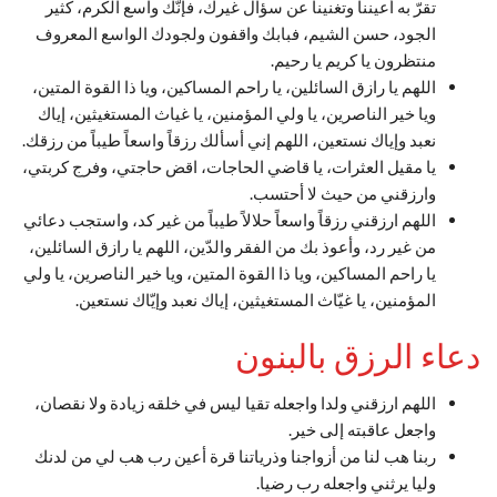
تقرّ به أعيننا وتغنينا عن سؤال غيرك، فإنّك واسع الكرم، كثير
الجود، حسن الشيم، فبابك واقفون ولجودك الواسع المعروف
منتظرون يا كريم يا رحيم.
اللهم يا رازق السائلين، يا راحم المساكين، ويا ذا القوة المتين،
ويا خير الناصرين، يا ولي المؤمنين، يا غياث المستغيثين، إياك
نعبد وإياك نستعين، اللهم إني أسألك رزقاً واسعاً طيباً من رزقك.
يا مقيل العثرات، يا قاضي الحاجات، اقض حاجتي، وفرج كربتي،
وارزقني من حيث لا أحتسب.
اللهم ارزقني رزقاً واسعاً حلالاً طيباً من غير كد، واستجب دعائي
من غير رد، وأعوذ بك من الفقر والدّين، اللهم يا رازق السائلين،
يا راحم المساكين، ويا ذا القوة المتين، ويا خير الناصرين، يا ولي
المؤمنين، يا غيّاث المستغيثين، إياك نعبد وإيّاك نستعين.
دعاء الرزق بالبنون
اللهم ارزقني ولدا واجعله تقيا ليس في خلقه زيادة ولا نقصان،
واجعل عاقبته إلى خير.
ربنا هب لنا من أزواجنا وذرياتنا قرة أعين رب هب لي من لدنك
وليا يرثني واجعله رب رضيا.