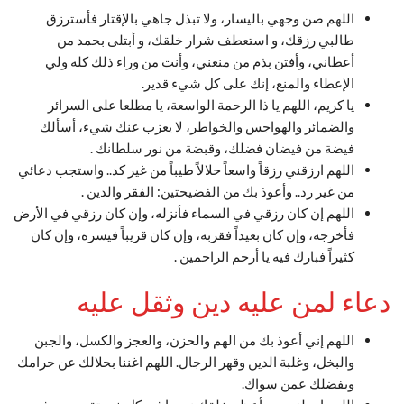
اللهم صن وجهي باليسار، ولا تبذل جاهي بالإقتار فأسترزق
طالبي رزقك، و استعطف شرار خلقك، و أبتلى بحمد من
أعطاني، وأفتن بذم من منعني، وأنت من وراء ذلك كله ولي
الإعطاء والمنع، إنك على‏ كل شي‏ء قدير.
يا كريم، اللهم يا ذا الرحمة الواسعة، يا مطلعا على السرائر
والضمائر والهواجس والخواطر، لا يعزب عنك شيء، أسألك
فيضة من فيضان فضلك، وقبضة من نور سلطانك .
اللهم ارزقني رزقاً واسعاً حلالاً طيباً من غير كد.. واستجب دعائي
من غير رد.. وأعوذ بك من الفضيحتين: الفقر والدين .
اللهم إن كان رزقي في السماء فأنزله، وإن كان رزقي في الأرض
فأخرجه، وإن كان بعيداً فقربه، وإن كان قريباً فيسره، وإن كان
كثيراً فبارك فيه يا أرحم الراحمين .
دعاء لمن عليه دين وثقل عليه
اللهم إني أعوذ بك من الهم والحزن، والعجز والكسل، والجبن
والبخل، وغلبة الدين وقهر الرجال. اللهم اغننا بحلالك عن حرامك
وبفضلك عمن سواك.