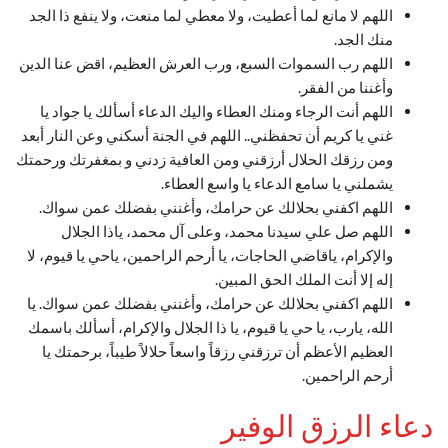
اللهم لا مانع لما أعطيت، ولا معطي لما منعت، ولا ينفع ذا الجد
منك الجد.
اللهم رب السموات السبع، ورب العرش العظيم، اقض عنا الدين
وأغننا من الفقر.
اللهم أنت الرجاء ومنك العطاء واليك الدعاء أسألك يا جواد يا
غني يا كريم أن تحفظني.. اللهم في الجنة أسكني وعن النار أبعد
ومن رزقك الحلال أرزقني ومن العافية زدني و بمغفرتك ورحمتك
يشملني يا سامع الدعاء يا واسع العطاء.
اللهم اكفني بحلالك عن حرامك، وأغنني بفضلك عمن سواك.
اللهم صل علي سيدنا محمد، وعلى آل محمد، ياذا الجلال
والإكرام، ياقاضي الحاجات، يا أرحم الراحمين، ياحي يا قيوم، لا
إله إلا أنت الملك الحق المبين.
اللهم اكفني بحلالك عن حرامك، وأغنني بفضلك عمن سواك. يا
الله، يارب، يا حي يا قيوم، يا ذا الجلال والإكرام، أسألك باسمك
العظيم الأعظم أن ترزقني رزقاً واسعاً حلالاً طيباً، برحمتك يا
أرحم الراحمين.
دعاء الرزق الوفير