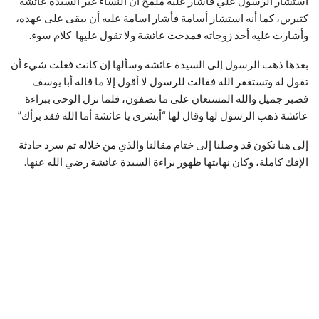
استشار الرسول علي فأشار عليه ملمح أن النساء غير السيدة عائشة
كثيرين، كما أنه استشار أسامة فأشار اسامة عليه أن يبقى على عهده،
وأشارت عليه أحد زوجاته فمدحت عائشة ولا تقول عليها كلام سوء.
بعدها ذهب الرسول إلى السيدة عائشة وسألها إن كانت فعلت شيء أن
تقول له وتستغفر الله فقالت للرسول لا أقول إلا ما قاله أبا يوسف
فصبر جميل والله المستعان على ما تصفون، فلما نزل الوحي ببراءة
عائشة ذهب الرسول لها وقال لها “أبشري يا عائشة أما الله فقد برأك”
إلى هنا نكون قد وصلنا إلى ختام مقالنا والذي من خلاله تم سرد حادثة
الإفك كاملة، وكان نهايتها ظهور براءة السيدة عائشة رضي الله عنها.