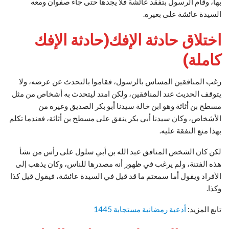
بها، وقام الرسول بتفقد عائشة فلا يجدها حتى جاء صفوان ومعه
السيدة عائشة على بعيره.
اختلاق حادثة الإفك(حادثة الإفك
كاملة)
رغب المنافقين المساس بالرسول، فقاموا بالتحدث عن عرضه، ولا
يتوقف الحديث عند المنافقين، ولكن امتد ليتحدث به أشخاص من مثل
مسطح بن أثاثة وهو ابن خالة سيدنا أبو بكر الصديق وغيره من
الأشخاص، وكان سيدنا أبي بكر ينفق على مسطح بن أثاثة، فعندما تكلم
بهذا منع النفقة عليه.
لكن كان الشخص المنافق عبد الله بن أبي سلول على رأس من نشأ
هذه الفتنة، ولم يرغب في ظهور أنه مصدرها للناس، وكان يذهب إلى
الأفراد ويقول أما سمعتم ما قد قيل في السيدة عائشة، فيقول قيل كذا
وكذا.
تابع المزيد:
أدعية رمضانية مستجابة 1445