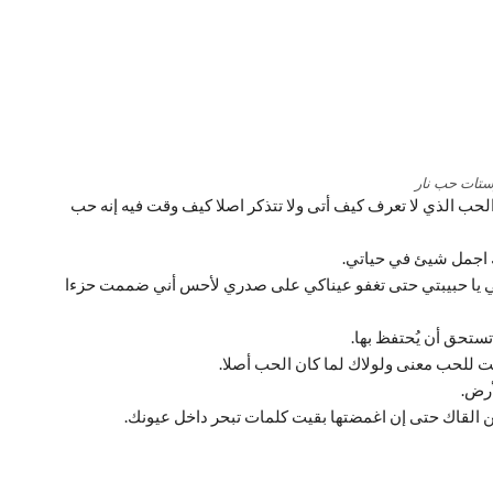
ستات حب نار
لحب الذي لا تعرف كيف أتى ولا تتذكر اصلا كيف وقت فيه إنه حب
ك اجمل شيئ في حياتي.
ني يا حبيبتي حتى تغفو عيناكي على صدري لأحس أني ضممت حزءا
تحق أن يُحتفظ بها.
 للحب معنى ولولاك لما كان الحب أصلا.
أرض.
 القاك حتى إن اغمضتها بقيت كلمات تبحر داخل عيونك.