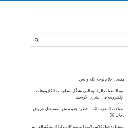
مفسر احلام لوجه الله واتس
بنية المنصات الرقمية التي تشكّل منظومات الكازينوهات
الإلكترونية في الشرق الأوسط
اتصالات المغرب 5G .. خطوة جديدة نحو المستقبل عروض
باقات 5G
تسجيل دخول كلاس لايت | منصة كلاسرارا المملكة العربية