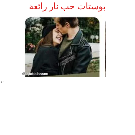
بوستات حب نار رائعة
بو