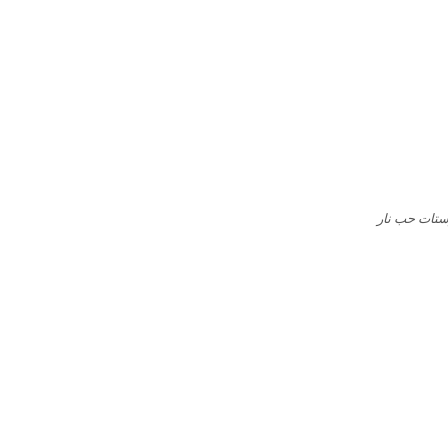
ستات حب نار