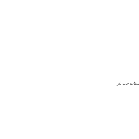
ستات حب نار