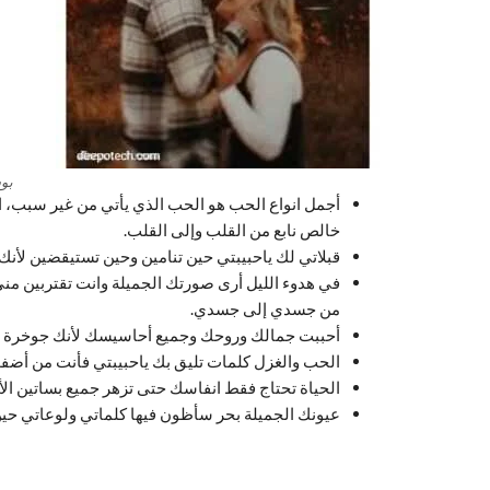
بو
أجمل انواع الحب هو الحب الذي يأتي من غير سبب، ا
خالص نابع من القلب وإلى القلب.
قبلاتي لك ياحبيبتي حين تنامين وحين تستيقضين لأن
في هدوء الليل أرى صورتك الجميلة وانت تقتربين م
من جسدي إلى جسدي.
أحببت جمالك وروحك وجميع أحاسيسك لأنك جوخرة تس
الحب والغزل كلمات تليق بك ياحبيبتي فأنت من أضفت
الحياة تحتاج فقط انفاسك حتى تزهر جميع بساتين ال
عيونك الجميلة بحر سأظون فيها كلماتي ولوعاتي حين