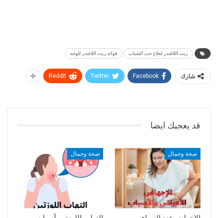
زيت اللافندر لعلاج حب الشباب
فوائد زيت اللافندر للوجه
شارك
Facebook
Twitter
ReddIt
قد يعجبك ايضا
صحة وجمال
صحة وجمال
الإجهاض عند النساء
التهاب اللوزتين أسبابه