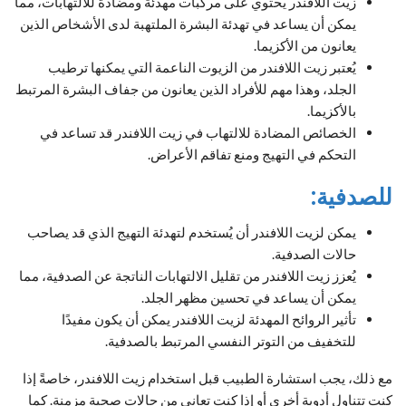
زيت اللافندر يحتوي على مركبات مهدئة ومضادة للالتهابات، مما
يمكن أن يساعد في تهدئة البشرة الملتهبة لدى الأشخاص الذين
يعانون من الأكزيما.
يُعتبر زيت اللافندر من الزيوت الناعمة التي يمكنها ترطيب
الجلد، وهذا مهم للأفراد الذين يعانون من جفاف البشرة المرتبط
بالأكزيما.
الخصائص المضادة للالتهاب في زيت اللافندر قد تساعد في
التحكم في التهيج ومنع تفاقم الأعراض.
للصدفية:
يمكن لزيت اللافندر أن يُستخدم لتهدئة التهيج الذي قد يصاحب
حالات الصدفية.
يُعزز زيت اللافندر من تقليل الالتهابات الناتجة عن الصدفية، مما
يمكن أن يساعد في تحسين مظهر الجلد.
تأثير الروائح المهدئة لزيت اللافندر يمكن أن يكون مفيدًا
للتخفيف من التوتر النفسي المرتبط بالصدفية.
مع ذلك، يجب استشارة الطبيب قبل استخدام زيت اللافندر، خاصةً إذا
كنت تتناول أدوية أخرى أو إذا كنت تعاني من حالات صحية مزمنة. كما