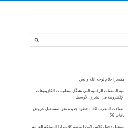
مفسر احلام لوجه الله واتس
بنية المنصات الرقمية التي تشكّل منظومات الكازينوهات
الإلكترونية في الشرق الأوسط
اتصالات المغرب 5G .. خطوة جديدة نحو المستقبل عروض
باقات 5G
تسجيل دخول كلاس لايت | منصة كلاسرارا المملكة العربية