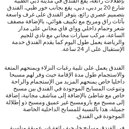
بإطلالات رائعة، يقع الفندق في مدينة دبي الطبية
شارع 20 بر دبي، دبي، يقع بجانب خور ظبي، الفندق
بتصميم عصري رائع، يتوفر الفندق على غرف واسعة
بآثاث راق ومريح مع تكييف هوائي، بالإضافة مصفف
شعر وحمام داخلي وواي فاي مجاني على مدار
الساعة، مركب سيارات مجاني مع نادي للجيم
والرياضة يعمل طول اليوم كما يقدم الفندق خدمة
الإستقبال على ار 24 ساعة.
الفندق يعمل على تلبية رغبات النزلاء ويمنحهم المتعة
والاستجمام طول مدة الإقامة حيث وفر لهم مسبحا
داخليا خاص يمنحهم المزيد من الإستجمام والراحة
وتنوعت المسابح الموجودة في الفندق بين مسبح
خاص مع شاطئ بالإضافة إلى مناشف مجانية، إضافة
إلى مسبح مع بارومسبح غير عميق ومسبح ذو إطلالة
جميلة، هذا بالنسبة للمسابح الداخلية الخاصة
الموجودة في الفندق.
في الفندق مسابح خارجية رائعة غير عميقة مناسبة