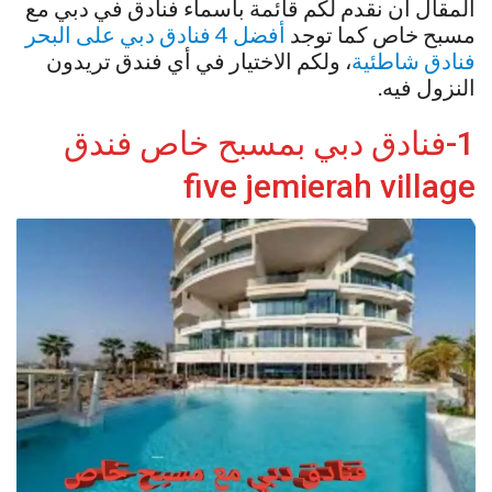
المقال أن نقدم لكم قائمة بأسماء فنادق في دبي مع
مسبح خاص كما توجد
أفضل 4 فنادق دبي على البحر
فنادق شاطئية
، ولكم الاختيار في أي فندق تريدون
النزول فيه.
1-فنادق دبي بمسبح خاص فندق
five jemierah village