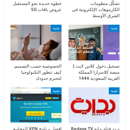
تشكّل منظومات
خطوة جديدة نحو المستقبل
الكازينوهات الإلكترونية في
عروض باقات 5G
الشرق الأوسط
تقنية
تقنية
تسجيل دخول كلاس لايت |
الخصوصية حسب التصميم:
منصة كلاسرارا المملكة
كيف تتطور التكنولوجيا
العربية السعودية 1444
لتحترم حدودك
تقنية
تقنية
تردد قناة بداية Bedaya TV
افضل برنامج VPN المجانية