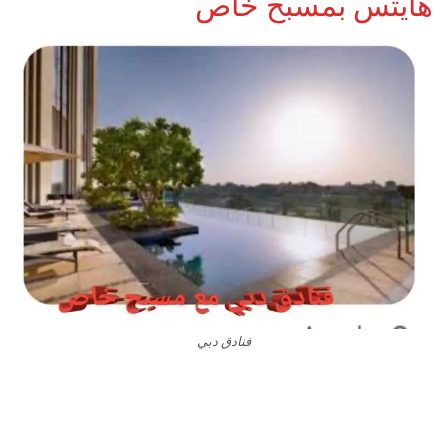
هايتس بمسبح خاص
فنادق دبي