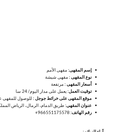
إسم المقهى
: مقهى الأمم
نوع المقهى
: مقهى شيشة
أسعار المقهى
: مرتفعة
توقيت العمل
: يعمل على مدار اليوم/ 24 سا
موقع المقهى على خرائط جوجل
: للوصول للمقهى ع
عنوان المقهى
: طريق الدمام، الرمال، الرياض المملك
رقم الهاتف
: 966551175578+
آراء الزبائن
: