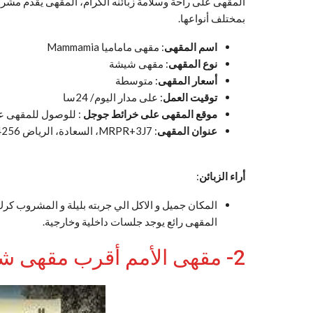
المقهى على راحة وسلامة زبائنه الكرام، المقهى يقدم مشر
بمختلف أنواعها.
اسم المقهى
: مقهى ماماميا Mammamia
نوع المقهى
: مقهى شيشة
أسعار المقهى
: متوسطة
توقيت العمل
: على مدار اليوم/ 24سا
موقع المقهى على خرائط جوجل
: للوصول للمقهى ع
عنوان المقهى
: MRPR+3J7، السعادة، الرياض 14256،، الرياض 12211،
أراء الزبائن
:
المكان جميل و الاكل الي جربته بليلة و المشروب كرك
المقهى رائع يوجد جلسات داخلية وخارجية.
2- مقهى الأمم أقرب مقهى شيشة من موقعي