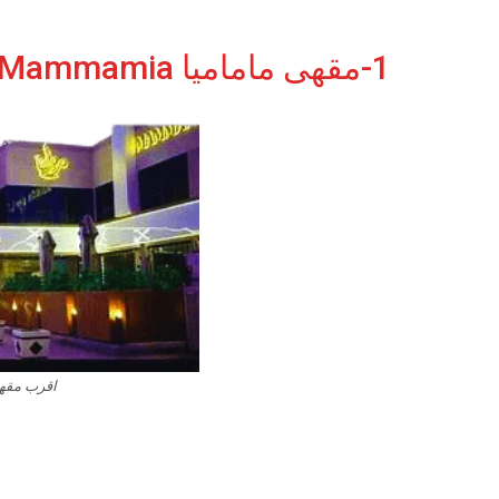
1-مقهى ماماميا Mammamia بالرياض أقرب مقهى من موقعي
اقرب مقه