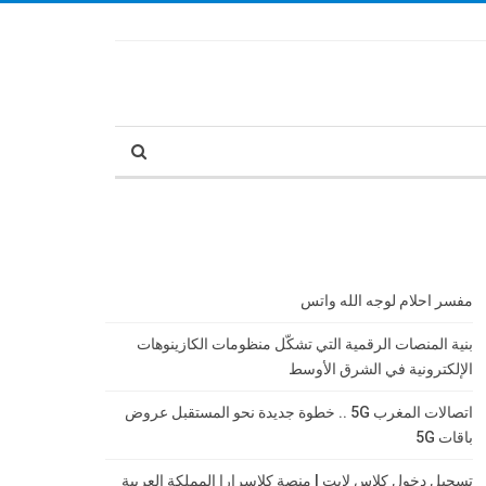
مفسر احلام لوجه الله واتس
بنية المنصات الرقمية التي تشكّل منظومات الكازينوهات
الإلكترونية في الشرق الأوسط
اتصالات المغرب 5G .. خطوة جديدة نحو المستقبل عروض
باقات 5G
تسجيل دخول كلاس لايت | منصة كلاسرارا المملكة العربية