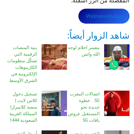
Webteknohaber
شاهد الزوار أيضاً:
مفسر احلام لوجه
بنية المنصات
الله واتس
الرقمية التي
تشكّل منظومات
الكازينوهات
الإلكترونية في
الشرق الأوسط
اتصالات المغرب
تسجيل دخول
5G .. خطوة
كلاس لايت |
جديدة نحو
منصة كلاسرارا
المستقبل عروض
المملكة العربية
باقات 5G
السعودية 1444
الخصوصية حسب
أسعار الذهب