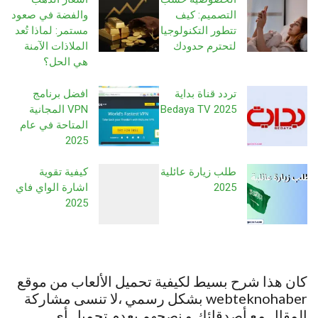
التصميم: كيف
والفضة في صعود
تتطور التكنولوجيا
مستمر: لماذا تُعد
لتحترم حدودك
الملاذات الآمنة
هي الحل؟
تردد قناة بداية
افضل برنامج
Bedaya TV 2025
VPN المجانية
المتاحة في عام
2025
طلب زيارة عائلية
كيفية تقوية
2025
اشارة الواي فاي
2025
كان هذا شرح بسيط لكيفية تحميل الألعاب من موقع
webteknohaber بشكل رسمي ،لا تنسى مشاركة
المقال مع أصدقائك و نصحهم بعدم تحميل أي