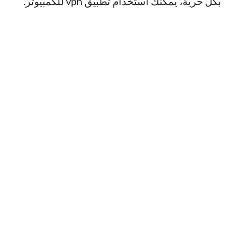
بكل حرية، يمكنك استخدام تطبيق vpn للكمبيوتر.