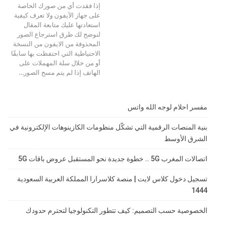
إذا فقدت أي من صورك الخاصة
على جهاز الآيفون ولا تعرف كيفية
استعادتها عليك متابعة المقال
لنوضح لك طرق استرجاع الصور
المحذوفة من الايفون من النسخة
الاحتياطية التي احتفظت بها سابقًا
أو من خلال سلة المهملات على
الهاتف إذا لم يتم مسح الصور
…
مفسر احلام لوجه الله واتس
بنية المنصات الرقمية التي تشكّل منظومات الكازينوهات الإلكترونية في
الشرق الأوسط
اتصالات المغرب 5G .. خطوة جديدة نحو المستقبل عروض باقات 5G
تسجيل دخول كلاس لايت | منصة كلاسرارا المملكة العربية السعودية
1444
الخصوصية حسب التصميم: كيف تتطور التكنولوجيا لتحترم حدودك