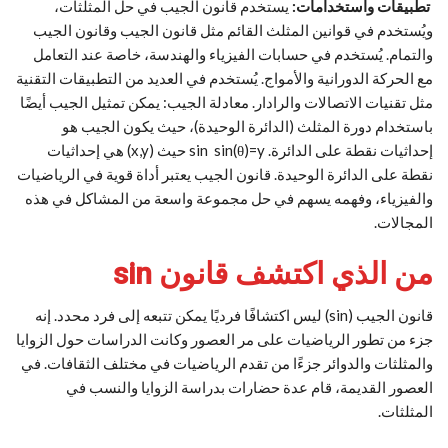
تطبيقات واستخدامات:
يستخدم قانون الجيب في حل المثلثات،
ويُستخدم في قوانين المثلث القائم مثل قانون الجيب وقانون الجيب
والتمام. يُستخدم في حسابات الفيزياء والهندسة، خاصة عند التعامل
مع الحركة الدورانية والأمواج. يُستخدم في العديد من التطبيقات التقنية
مثل تقنيات الاتصالات والرادار. معادلة الجيب: يمكن تمثيل الجيب أيضًا
باستخدام دورة المثلث (الدائرة الوحيدة)، حيث يكون الجيب هو
إحداثيات نقطة على الدائرة. sin ⁡ sin(θ)=y حيث (x,y) هي إحداثيات
نقطة على الدائرة الوحيدة. قانون الجيب يعتبر أداة قوية في الرياضيات
والفيزياء، وفهمه يسهم في حل مجموعة واسعة من المشاكل في هذه
المجالات.
من الذي اكتشف قانون sin
قانون الجيب (sin) ليس اكتشافًا فرديًا يمكن تتبعه إلى فرد محدد. إنه
جزء من تطور الرياضيات على مر العصور وكانت الدراسات حول الزوايا
والمثلثات والدوائر جزءًا من تقدم الرياضيات في مختلف الثقافات. في
العصور القديمة، قام عدة حضارات بدراسة الزوايا والنسب في
المثلثات.