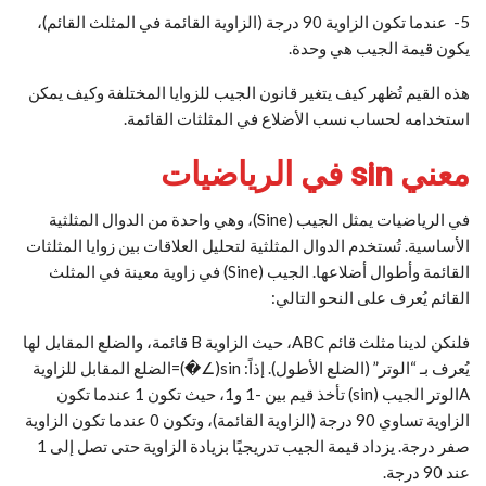
5- عندما تكون الزاوية 90 درجة (الزاوية القائمة في المثلث القائم)،
يكون قيمة الجيب هي وحدة.
هذه القيم تُظهر كيف يتغير قانون الجيب للزوايا المختلفة وكيف يمكن
استخدامه لحساب نسب الأضلاع في المثلثات القائمة.
معني sin في الرياضيات
في الرياضيات يمثل الجيب (Sine)، وهي واحدة من الدوال المثلثية
الأساسية. تُستخدم الدوال المثلثية لتحليل العلاقات بين زوايا المثلثات
القائمة وأطوال أضلاعها. الجيب (Sine) في زاوية معينة في المثلث
القائم يُعرف على النحو التالي:
فلنكن لدينا مثلث قائم ABC، حيث الزاوية B قائمة، والضلع المقابل لها
يُعرف بـ “الوتر” (الضلع الأطول). إذاً: sin⁡(∠�)=الضلع المقابل للزاوية
Aالوتر الجيب (sin⁡) تأخذ قيم بين -1 و1، حيث تكون 1 عندما تكون
الزاوية تساوي 90 درجة (الزاوية القائمة)، وتكون 0 عندما تكون الزاوية
صفر درجة. يزداد قيمة الجيب تدريجيًا بزيادة الزاوية حتى تصل إلى 1
عند 90 درجة.